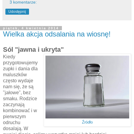
3 komentarze:
Udostępnij
piątek, 4 kwietnia 2014
Wielka akcja odsalania na wiosnę!
Sól "jawna i ukryta"
Kiedy
przygotowujemy
zupki i dania dla
maluszków
często wydaje
nam się, że są
"jałowe", bez
smaku. Rodzice
zaczynają
kombinować i w
pierwszym
odruchu
Źródło
dosalają. W