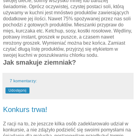
swojej diecie, solimy wszystko mniej lub bardziej
świadomie. Oprócz oczywistej, czystej postaci soli, którą
używamy w kuchni jest mnóstwo produktów zawierających
dodatkowe jej ilości. Nawet 75% spożywanej przez nas soli
pochodzi z gotowych produktów. Mieszanki przypraw do
mięs, kurczaka etc. Ketchup, sosy, kostki rosołowe. Wędliny,
potrawy instant, groszek w puszce, a czasem nawet
mrożony groszek. Wymieniać można bez końca. Zamiast
czytać długą listę produktów, przyjrzyj się etykietom w
swojej kuchni w poszukiwaniu chlorku sodu.
Jak smakuje ziemniak?
7 komentarzy:
Udostępnij
Konkurs trwa!
Z racji na to, że jeszcze kilka osób zadeklarowało udział w
konkursie, a nie zdążyło podzielić się swoimi pomysłami na
śniadanie dla malucha, postanowiłam przedłużyć termin