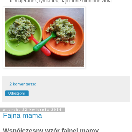
majeranek, tymianek, bądź inne ulubione zioła
2 komentarze:
Udostępnij
wtorek, 22 kwietnia 2014
Fajna mama
Współczesny wzór fajnej mamy