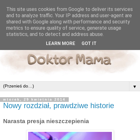
This site uses cookies from Google to deliver its services
and to analyze traffic. Your IP address and user-agent are
shared with Google along with performance and security
metrics to ensure quality of service, generate usage
statistics, and to detect and address abuse.
LEARN MORE
GOT IT
▼
wtorek, 29 kwietnia 2014
Nowy rozdział, prawdziwe historie
Narasta presja nieszczepienia