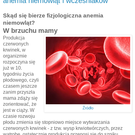
anemia niemowląt i wcześniaków
Skąd się bierze fizjologiczna anemia
niemowląt?
W brzuchu mamy
Produkcja
czerwonych
krwinek, w
organizmie
rozpoczyna się
już w 10.
tygodniu życia
płodowego, czyli
czasem jeszcze
zanim przyszła
mama zdąży się
zorientować, że
Źródło
jest w ciąży. W
czasie rozwoju
płodu zmienia się stopniowo miejsce wytwarzania
czerwonych krwinek - z tzw. wysp krwiotwórczych, przez
wątrobę, ostatecznie produkcja przenosi się do szpiku