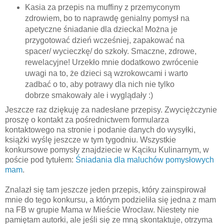
Kasia za przepis na muffiny z przemyconym
zdrowiem, bo to naprawdę genialny pomysł na
apetyczne śniadanie dla dziecka! Można je
przygotować dzień wcześniej, zapakować na
spacer/ wycieczkę/ do szkoły. Smaczne, zdrowe,
rewelacyjne! Urzekło mnie dodatkowo zwrócenie
uwagi na to, że dzieci są wzrokowcami i warto
zadbać o to, aby potrawy dla nich nie tylko
dobrze smakowały ale i wyglądały :)
Jeszcze raz dziękuję za nadesłane przepisy. Zwyciężczynie
proszę o kontakt za pośrednictwem formularza
kontaktowego na stronie i podanie danych do wysyłki,
książki wyślę jeszcze w tym tygodniu. Wszystkie
konkursowe pomysły znajdziecie w Kąciku Kulinarnym, w
poście pod tytułem:
Śniadania dla maluchów pomysłowych
mam
.
Znalazł się tam jeszcze jeden przepis, który zainspirował
mnie do tego konkursu, a którym podzieliła się jedna z mam
na FB w grupie Mama w Mieście Wrocław. Niestety nie
pamiętam autorki, ale jeśli się ze mną skontaktuje, otrzyma