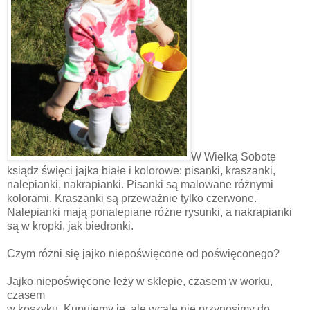
W Wielką Sobotę
ksiądz święci jajka białe i kolorowe: pisanki, kraszanki,
nalepianki, nakrapianki. Pisanki są malowane różnymi
kolorami. Kraszanki są przeważnie tylko czerwone.
Nalepianki mają ponalepiane różne rysunki, a nakrapianki
są w kropki, jak biedronki.
Czym różni się jajko niepoświęcone od poświęconego?
Jajko niepoświęcone leży w sklepie, czasem w worku,
czasem
w koszyku. Kupujemy je, ale wcale nie przynosimy do