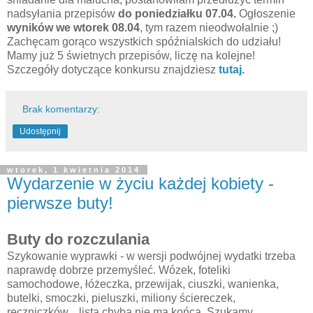
nadsyłania przepisów
do poniedziałku 07.04.
Ogłoszenie
wyników we wtorek 08.04
, tym razem nieodwołalnie ;)
Zachęcam gorąco wszystkich spóźnialskich do udziału!
Mamy już 5 świetnych przepisów, liczę na kolejne!
Szczegóły dotyczące konkursu znajdziesz
tutaj.
Brak komentarzy:
Udostępnij
wtorek, 1 kwietnia 2014
Wydarzenie w życiu każdej kobiety -
pierwsze buty!
Buty do rozczulania
Szykowanie wyprawki - w wersji podwójnej wydatki trzeba
naprawdę dobrze przemyśleć. Wózek, foteliki
samochodowe, łóżeczka, przewijak, ciuszki, wanienka,
butelki, smoczki, pieluszki, miliony ściereczek,
ręczniczków... lista chyba nie ma końca. Szukamy