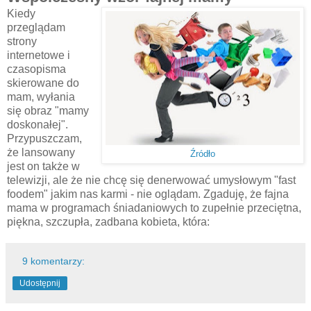
Kiedy
przeglądam
strony
internetowe i
czasopisma
skierowane do
mam, wyłania
się obraz "mamy
doskonałej".
Przypuszczam,
że lansowany
Źródło
jest on także w
telewizji, ale że nie chcę się denerwować umysłowym "fast
foodem" jakim nas karmi - nie oglądam. Zgaduję, że fajna
mama w programach śniadaniowych to zupełnie przeciętna,
piękna, szczupła, zadbana kobieta, która:
9 komentarzy:
Udostępnij