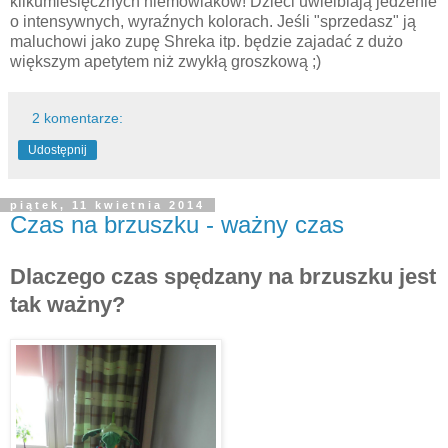
kilkumiesięcznych niemowlaków! Dzieci uwielbiają jedzenie
o intensywnych, wyraźnych kolorach. Jeśli "sprzedasz" ją
maluchowi jako zupę Shreka itp. będzie zajadać z dużo
większym apetytem niż zwykłą groszkową ;)
2 komentarze:
Udostępnij
piątek, 11 kwietnia 2014
Czas na brzuszku - ważny czas
Dlaczego czas spędzany na brzuszku jest
tak ważny?