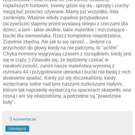
najtańszych hurtowni, tniemy gdzie się da - sprzęty i ciuchy
mogą być przecież używane. Mamy już wszystko, lista
zamknięta. Właśnie wtedy zupełnie przypadkowo
(oczywiście) stajemy przed wystawą sklepu z rzeczami dla
dzieci, a tam - takie słodkie, takie maleńkie i rozczulające -
buciki dla niemowlaka. Rzecz kompletnie niepotrzebna.
Zupełnie zbędna. Ale jak tu się oprzeć... Jedyne co
przychodzi do głowy kiedy na nie patrzymy, to "achhh"
Chyba hormony wygrywają czasem z rozsądkiem, kiedy jest
się w ciąży ;) Zdawało się, że będziemy czekać w
nieskończoność, zanim nasze maleństwa wyrosną z
rozmiaru 44 i przygotowane ubranka i buciki nie będą z nich
dosłownie spadać. Kiedy już się doczekaliśmy, kiedy
wzdychamy sobie nad tymi naszymi rozkoszami małymi,
którym tak naprawdę wystarczą na spacerach skarpetki, one
rosną i ani się obejrzeliśmy, a potrzebne są "prawdziwe
buty".
3 komentarze:
Udostępnij