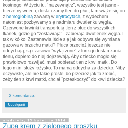
kostnego. W życiu tu, "na zewnątrz", wszystko jest jasne -
bierzemy wdech, dostarczamy tlen do płuc, tam wiąże się on
z
hemoglobiną
zawartą w
erytrocytach
, z wydechem
natomiast pozbywamy się nadmiaru dwutlenku węgla.
Czerwone krwinki transportują tlen z płuc do wszystkich
tkanek, gdzie go "zostawiają" i zabierają dwutlenek węgla. I
tak w kółko. Zastanawialiście się jak odbywa się wymiana
gazowa w brzuchu matki? Płuca przecież jeszcze nie
oddychają, są czasowo "wyłączone" z funkcji dostarczania
tlenu, dopiero do niej dojrzewają. Aby dziecko mogło się
prawidłowo rozwijać, musi pobierać tlen z krwi matki. Do
tego m.in. służy łożysko. To mama oddycha za dziecko. Niby
oczywiste, ale nie takie proste, bo przecież jak to zrobić,
żeby tlen z krwi matki, chciał "przeskoczyć" do krwi dziecka?
2 komentarze:
Udostępnij
niedziela, 13 kwietnia 2014
Zupa krem z zielonego groszku