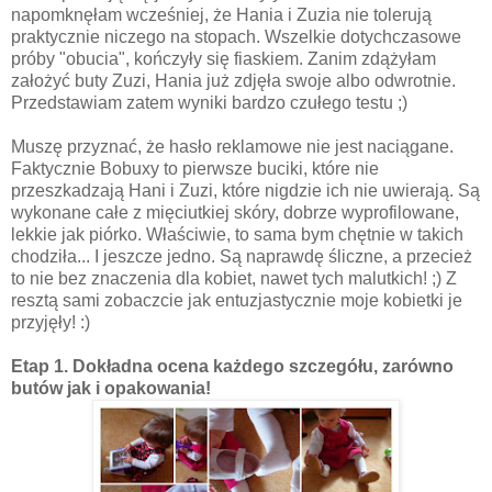
napomknęłam wcześniej, że Hania i Zuzia nie tolerują
praktycznie niczego na stopach. Wszelkie dotychczasowe
próby "obucia", kończyły się fiaskiem. Zanim zdążyłam
założyć buty Zuzi, Hania już zdjęła swoje albo odwrotnie.
Przedstawiam zatem wyniki bardzo czułego testu ;)
Muszę przyznać, że hasło reklamowe nie jest naciągane.
Faktycznie Bobuxy to pierwsze buciki, które nie
przeszkadzają Hani i Zuzi, które nigdzie ich nie uwierają. Są
wykonane całe z mięciutkiej skóry, dobrze wyprofilowane,
lekkie jak piórko. Właściwie, to sama bym chętnie w takich
chodziła... I jeszcze jedno. Są naprawdę śliczne, a przecież
to nie bez znaczenia dla kobiet, nawet tych malutkich! ;) Z
resztą sami zobaczcie jak entuzjastycznie moje kobietki je
przyjęły! :)
Etap 1. Dokładna ocena każdego szczegółu, zarówno
butów jak i opakowania!