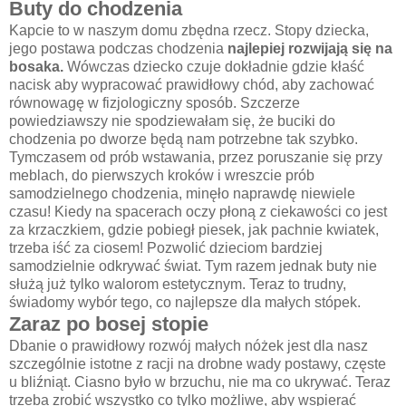
Buty do chodzenia
Kapcie to w naszym domu zbędna rzecz. Stopy dziecka,
jego postawa podczas chodzenia
najlepiej rozwijają się na
bosaka.
Wówczas dziecko czuje dokładnie gdzie kłaść
nacisk aby wypracować prawidłowy chód, aby zachować
równowagę w fizjologiczny sposób. Szczerze
powiedziawszy nie spodziewałam się, że buciki do
chodzenia po dworze będą nam potrzebne tak szybko.
Tymczasem od prób wstawania, przez poruszanie się przy
meblach, do pierwszych kroków i wreszcie prób
samodzielnego chodzenia, minęło naprawdę niewiele
czasu! Kiedy na spacerach oczy płoną z ciekawości co jest
za krzaczkiem, gdzie pobiegł piesek, jak pachnie kwiatek,
trzeba iść za ciosem! Pozwolić dzieciom bardziej
samodzielnie odkrywać świat. Tym razem jednak buty nie
służą już tylko walorom estetycznym. Teraz to trudny,
świadomy wybór tego, co najlepsze dla małych stópek.
Zaraz po bosej stopie
Dbanie o prawidłowy rozwój małych nóżek jest dla nasz
szczególnie istotne z racji na drobne wady postawy, częste
u bliźniąt. Ciasno było w brzuchu, nie ma co ukrywać. Teraz
trzeba zrobić wszystko co tylko możliwe, aby wspierać