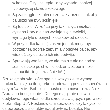
w kostce. Czyli najlepiej, aby wypadał poniżej
lub powyżej stawu skokowego.
Są zaokrąglone i nieco szersze z przodu, tak aby
paluszki nie były sciśnięte.
Są leciutkie. W końcu przy tak małych nóżkach,
dystans który dla nas wydaje się niewielki,
wymaga tylu drobnych kroczków od dziecka!
W przypadku kapci (czasem jednak mogą być
potrzebne), dobrze żeby miały odkryte palce, aby
widzieć czy dziecko ich nie podwija.
Sprawiają wrażenie, że nie ma się nic na nodze.
Jeśli dziecko po chwili chodzenia zapomni, że
ma buciki - to jest właśnie to! :)
Szukając obuwia, które spełnia wszystkie te wymogi
natknęłam się na firmę rekomendowaną przez ekspertów na
całym świecie - Bobux. Ich hasło reklamowe, to właśnie:
"zaraz po bosej stopie". Do tego mają linię obuwia
dedykowanego właśnie dla dzieci stawiających pierwsze
kroki "Step Up". Postanowiłam sprawdzić, czy faktycznie
dzieci poczują się jakby nadal były na bosaka. Nie