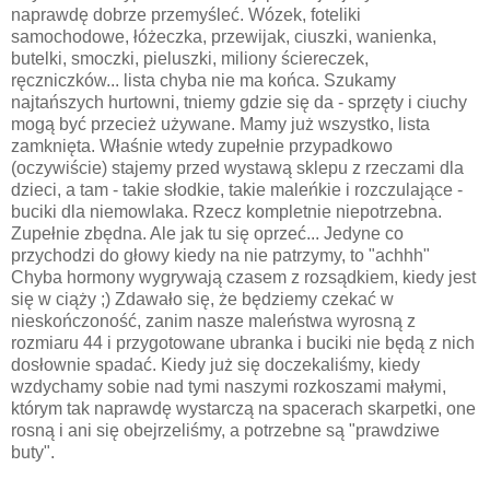
naprawdę dobrze przemyśleć. Wózek, foteliki
samochodowe, łóżeczka, przewijak, ciuszki, wanienka,
butelki, smoczki, pieluszki, miliony ściereczek,
ręczniczków... lista chyba nie ma końca. Szukamy
najtańszych hurtowni, tniemy gdzie się da - sprzęty i ciuchy
mogą być przecież używane. Mamy już wszystko, lista
zamknięta. Właśnie wtedy zupełnie przypadkowo
(oczywiście) stajemy przed wystawą sklepu z rzeczami dla
dzieci, a tam - takie słodkie, takie maleńkie i rozczulające -
buciki dla niemowlaka. Rzecz kompletnie niepotrzebna.
Zupełnie zbędna. Ale jak tu się oprzeć... Jedyne co
przychodzi do głowy kiedy na nie patrzymy, to "achhh"
Chyba hormony wygrywają czasem z rozsądkiem, kiedy jest
się w ciąży ;) Zdawało się, że będziemy czekać w
nieskończoność, zanim nasze maleństwa wyrosną z
rozmiaru 44 i przygotowane ubranka i buciki nie będą z nich
dosłownie spadać. Kiedy już się doczekaliśmy, kiedy
wzdychamy sobie nad tymi naszymi rozkoszami małymi,
którym tak naprawdę wystarczą na spacerach skarpetki, one
rosną i ani się obejrzeliśmy, a potrzebne są "prawdziwe
buty".