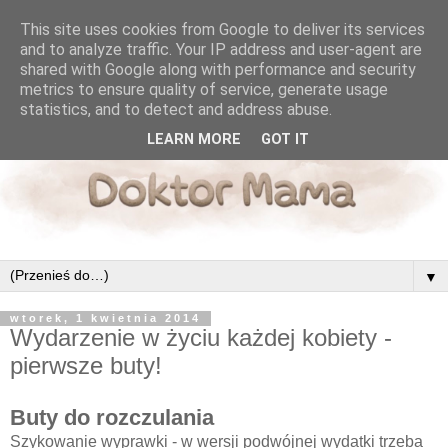
This site uses cookies from Google to deliver its services
and to analyze traffic. Your IP address and user-agent are
shared with Google along with performance and security
metrics to ensure quality of service, generate usage
statistics, and to detect and address abuse.
LEARN MORE
GOT IT
▼
wtorek, 1 kwietnia 2014
Wydarzenie w życiu każdej kobiety -
pierwsze buty!
Buty do rozczulania
Szykowanie wyprawki - w wersji podwójnej wydatki trzeba