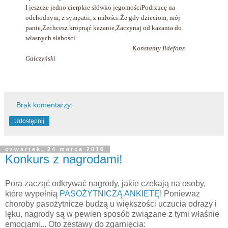
I jeszcze jedno cierpkie słówko jegomości
Podrzucę na
odchodnym, z sympatii, z miłości:
Że gdy dzieciom, mój
panie,
Zechcesz kropnąć kazanie,
Zaczynaj od kazania do
własnych słabości.
Konstanty Ildefons
Gałczyński
Brak komentarzy:
Udostępnij
czwartek, 24 marca 2016
Konkurs z nagrodami!
Pora zacząć odkrywać nagrody, jakie czekają na osoby,
które wypełnią
PASOŻYTNICZĄ ANKIETĘ
! Ponieważ
choroby pasożytnicze budzą u większości uczucia odrazy i
lęku, nagrody są w pewien sposób związane z tymi właśnie
emocjami... Oto zestawy do zgarnięcia: