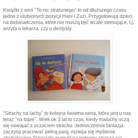
Książki z serii "To nic strasznego" to od dłuższego czasu
jedne z ulubionych pozycji Hani i Zuzi. Przygotowują dzieci
na doświadczenia, które nie muszą być wcale stresujące, t.j.
wizyta u lekarza, czy u dentysty.
"Strachy na lachy" to kolejna świetna seria, która jest u nas
teraz "na topie". Wiek ok 3 lat to czas, kiedy maluchy uczą
się oswajać z uczuciem strachu. Jednocześnie fantazja
zaczyna pracować pełną parą, rozwija się myślenie
abstrakcyjne. Dzieciaki wymyślają potwory, straszą się