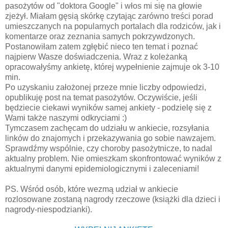
pasożytów od "doktora Google" i włos mi się na głowie
zjeżył. Miałam gęsią skórkę czytając zarówno treści porad
umieszczanych na popularnych portalach dla rodziców, jak i
komentarze oraz zeznania samych pokrzywdzonych.
Postanowiłam zatem zgłębić nieco ten temat i poznać
najpierw Wasze doświadczenia. Wraz z koleżanką
opracowałyśmy ankietę, której wypełnienie zajmuje ok 3-10
min.
Po uzyskaniu założonej przeze mnie liczby odpowiedzi,
opublikuję post na temat pasożytów. Oczywiście, jeśli
będziecie ciekawi wyników samej ankiety - podzielę się z
Wami także naszymi odkryciami :)
Tymczasem zachęcam do udziału w ankiecie, rozsyłania
linków do znajomych i przekazywania go sobie nawzajem.
Sprawdźmy wspólnie, czy choroby pasożytnicze, to nadal
aktualny problem. Nie omieszkam skonfrontować wyników z
aktualnymi danymi epidemiologicznymi i zaleceniami!
PS. Wśród osób, które wezmą udział w ankiecie
rozlosowane zostaną nagrody rzeczowe (książki dla dzieci i
nagrody-niespodzianki).