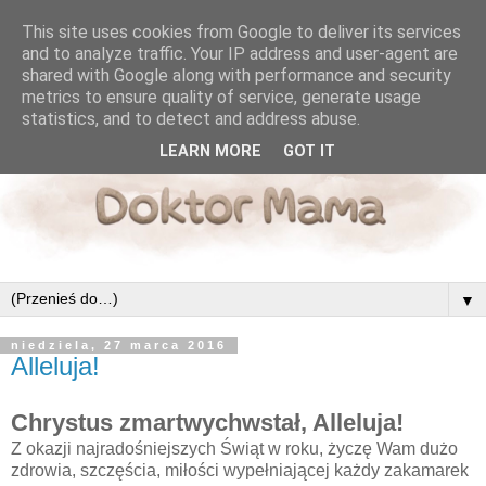
This site uses cookies from Google to deliver its services
and to analyze traffic. Your IP address and user-agent are
shared with Google along with performance and security
metrics to ensure quality of service, generate usage
statistics, and to detect and address abuse.
LEARN MORE
GOT IT
▼
niedziela, 27 marca 2016
Alleluja!
Chrystus zmartwychwstał, Alleluja!
Z okazji najradośniejszych Świąt w roku, życzę Wam dużo
zdrowia, szczęścia, miłości wypełniającej każdy zakamarek