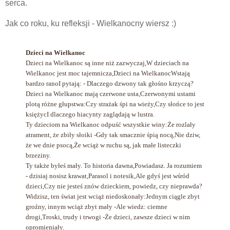
serca.
Jak co roku, ku refleksji - Wielkanocny wiersz :)
Dzieci na Wielkanoc
Dzieci na Wielkanoc są inne niż zazwyczaj,
W dzieciach na
Wielkanoc jest moc tajemnicza,
Dzieci na Wielkanoc
Wstają
bardzo rano
I pytają: - Dlaczego dzwony tak głośno krzyczą?
Dzieci na Wielkanoc mają czerwone usta,
Czerwonymi ustami
plotą różne głupstwa:
Czy strażak śpi na wieży,
Czy słońce to jest
księżyc
I dlaczego hiacynty zaglądają w lustra.
Ty dzieciom na Wielkanoc odpuść wszystkie winy:
Że rozlały
atrament, że zbiły słoiki -
Gdy tak smacznie śpią nocą,
Nie dziw,
że we dnie psocą,
Że wciąż w ruchu są, jak małe listeczki
brzeziny.
Ty także byłeś mały. To historia dawna,
Powiadasz. Ja rozumiem
- dzisiaj nosisz krawat,
Parasol i notesik,
Ale gdyś jest wśród
dzieci,
Czy nie jesteś znów dzieckiem, powiedz, czy nieprawda?
Widzisz, ten świat jest wciąż niedoskonały:
Jednym ciągle zbyt
groźny, innym wciąż zbyt mały -
Ale wiedz: ciemne
drogi,
Troski, trudy i trwogi -
Że dzieci, zawsze dzieci w nim
opromieniały.