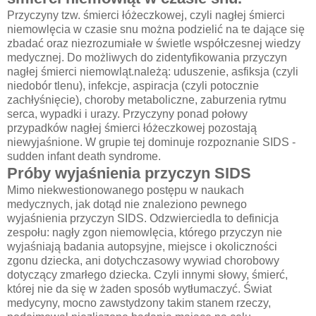
Przyczyny tzw. śmierci łóżeczkowej, czyli nagłej śmierci
niemowlęcia w czasie snu można podzielić na te dające się
zbadać oraz niezrozumiałe w świetle współczesnej wiedzy
medycznej. Do możliwych do zidentyfikowania przyczyn
nagłej śmierci niemowląt.należą: uduszenie, asfiksja (czyli
niedobór tlenu), infekcje, aspiracja (czyli potocznie
zachłyśnięcie), choroby metaboliczne, zaburzenia rytmu
serca, wypadki i urazy. Przyczyny ponad połowy
przypadków nagłej śmierci łóżeczkowej pozostają
niewyjaśnione. W grupie tej dominuje rozpoznanie SIDS -
sudden infant death syndrome.
Próby wyjaśnienia przyczyn SIDS
Mimo niekwestionowanego postępu w naukach
medycznych, jak dotąd nie znaleziono pewnego
wyjaśnienia przyczyn SIDS. Odzwierciedla to definicja
zespołu: nagły zgon niemowlęcia, którego przyczyn nie
wyjaśniają badania autopsyjne, miejsce i okoliczności
zgonu dziecka, ani dotychczasowy wywiad chorobowy
dotyczący zmarłego dziecka. Czyli innymi słowy, śmierć,
której nie da się w żaden sposób wytłumaczyć. Świat
medycyny, mocno zawstydzony takim stanem rzeczy,