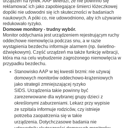
urządzeń na rynek. AAP twierdzi, że nie powinno się
reklamować ich jako zapobiegające śmierci łóżeczkowej
dopóki nie udowodni się ich skuteczności w badaniach
naukowych. A póki co, nie udowodniono, aby ich używanie
redukowało ryzyko.
Domowe monitory - trudny wybór.
Monitor oddychania jest urządzeniem rejestrującym ruchy
oddechowe niemowlęcia podczas snu, a w razie
wystąpienia bezdechu informuje alarmem (np. świetlno-
dźwiękowym). Część urządzeń ma także funkcję wibracji,
która ma na celu wybudzenie zagrożonego niemowlęcia w
przypadku bezdechu.
Stanowisko AAP w tej kwestii brzmi: nie używaj
domowych monitorów oddechowo-krążeniowych
jako strategii zmniejszającej ryzyko
SIDS.
Urządzenia takie powinny być
zarezerwowane dla wybranej grupy dzieci z
określonymi zaburzeniami. Lekarz przy wypisie
ze szpitala informuje rodziców, czy istnieje
potrzeba zaopatrzenia się w takie
urządzenia.
Dotychczasowe badania nie