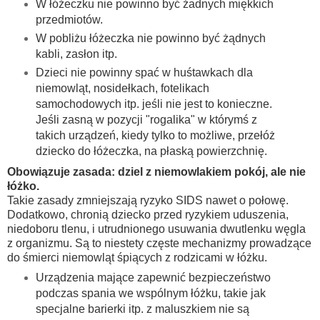
W łóżeczku nie powinno być żadnych miękkich
przedmiotów.
W pobliżu łóżeczka nie powinno być żądnych
kabli, zasłon itp.
Dzieci nie powinny spać w huśtawkach dla
niemowląt, nosidełkach, fotelikach
samochodowych itp. jeśli nie jest to konieczne.
Jeśli zasną w pozycji "rogalika" w którymś z
takich urządzeń, kiedy tylko to możliwe, przełóż
dziecko do łóżeczka, na płaską powierzchnię.
Obowiązuje zasada: dziel z niemowlakiem pokój, ale nie
łóżko.
Takie zasady zmniejszają ryzyko SIDS nawet o połowę.
Dodatkowo, chronią dziecko przed ryzykiem uduszenia,
niedoboru tlenu, i utrudnionego usuwania dwutlenku węgla
z organizmu. Są to niestety częste mechanizmy prowadzące
do śmierci niemowląt śpiących z rodzicami w łóżku.
Urządzenia mające zapewnić bezpieczeństwo
podczas spania we wspólnym łóżku, takie jak
specjalne barierki itp. z maluszkiem nie są