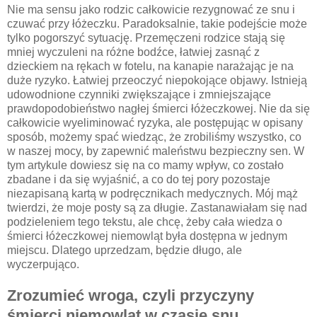
Nie ma sensu jako rodzic całkowicie rezygnować ze snu i
czuwać przy łóżeczku. Paradoksalnie, takie podejście może
tylko pogorszyć sytuację. Przemęczeni rodzice stają się
mniej wyczuleni na różne bodźce, łatwiej zasnąć z
dzieckiem na rękach w fotelu, na kanapie narażając je na
duże ryzyko. Łatwiej przeoczyć niepokojące objawy. Istnieją
udowodnione czynniki zwiększające i zmniejszające
prawdopodobieństwo nagłej śmierci łóżeczkowej. Nie da się
całkowicie wyeliminować ryzyka, ale postępując w opisany
sposób, możemy spać wiedząc, że zrobiliśmy wszystko, co
w naszej mocy, by zapewnić maleństwu bezpieczny sen. W
tym artykule dowiesz się na co mamy wpływ, co zostało
zbadane i da się wyjaśnić, a co do tej pory pozostaje
niezapisaną kartą w podręcznikach medycznych. Mój mąż
twierdzi, że moje posty są za długie. Zastanawiałam się nad
podzieleniem tego tekstu, ale chcę, żeby cała wiedza o
śmierci łóżeczkowej niemowląt była dostępna w jednym
miejscu. Dlatego uprzedzam, będzie długo, ale
wyczerpująco.
Zrozumieć wroga, czyli przyczyny
śmierci niemowląt w czasie snu.