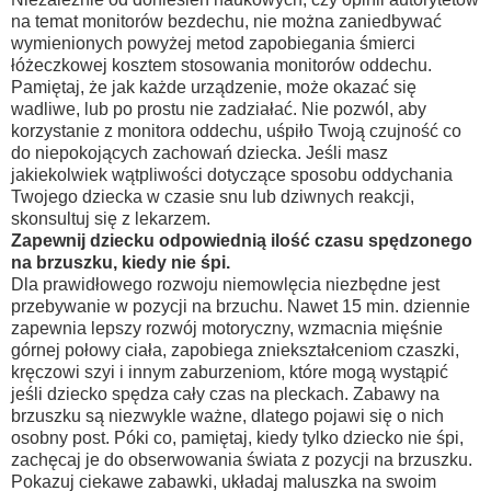
na temat monitorów bezdechu, nie można zaniedbywać
wymienionych powyżej metod zapobiegania śmierci
łóżeczkowej kosztem stosowania monitorów oddechu.
Pamiętaj, że jak każde urządzenie, może okazać się
wadliwe, lub po prostu nie zadziałać. Nie pozwól, aby
korzystanie z monitora oddechu, uśpiło Twoją czujność co
do niepokojących zachowań dziecka. Jeśli masz
jakiekolwiek wątpliwości dotyczące sposobu oddychania
Twojego dziecka w czasie snu lub dziwnych reakcji,
skonsultuj się z lekarzem.
Zapewnij dziecku odpowiednią ilość czasu spędzonego
na brzuszku, kiedy nie śpi.
Dla prawidłowego rozwoju niemowlęcia niezbędne jest
przebywanie w pozycji na brzuchu. Nawet 15 min. dziennie
zapewnia lepszy rozwój motoryczny, wzmacnia mięśnie
górnej połowy ciała, zapobiega zniekształceniom czaszki,
kręczowi szyi i innym zaburzeniom, które mogą wystąpić
jeśli dziecko spędza cały czas na pleckach. Zabawy na
brzuszku są niezwykle ważne, dlatego pojawi się o nich
osobny post. Póki co, pamiętaj, kiedy tylko dziecko nie śpi,
zachęcaj je do obserwowania świata z pozycji na brzuszku.
Pokazuj ciekawe zabawki, układaj maluszka na swoim