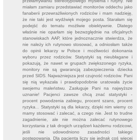
przełamywaniu stereotypowego myślenia i rutyny. Nie
miałam zamiaru przedstawiać monitorów oddechu jako
fanaberii przewrażliwionych rodziców i mam nadzieję,
że nie taki jest wydźwięk mojego posta. Starałam się
podejść do tematu możliwie obiektywnie. Dlatego
właśnie nie oparłam się bezwzględnie na oficjalnych
stanowiskach AAP, które jednoznacznie stwierdza, że
nie należy ich rutynowo stosować, a odniosłam także
do opinii lekarzy w Polsce i możliwości dokonania
wyboru przez rodziców. Statystyki są nieubłagane i
pokazują, że nawet w grupach zwiększonego ryzyka,
monitory nie są gwarancją zabezpieczenia dziecka
przed SIDS. Najważniejsza jest czujność rodziców. Pani
się nią wykazała i prawdopodobnie uratowała życie
swojemu maleństwu. Zasługuje Pani na najwyższe
uznanie! Pacjenci zawsze chcą znać statystyki -
procent powodzenia zabiegu, procent szans, procent
ryzyka... Statystyki są dla lekarzy, dzięki nim wiemy co
mamy stosować i zalecać, a czego nie. Jest to trudne
zagadnienie, ale nie można zalecać rutynowego
korzystania z tak drogich urządzeń każdemu rodzicowi,
jeśli nie udowodniono zasadności takiego
postępowania. Dla pacjenta liczy się jednak coś więcej