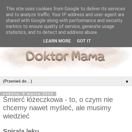
This site uses cookies from Google to deliver its services
and to analyze traffic. Your IP address and user-agent are
shared with Google along with performance and security
metrics to ensure quality of service, generate usage
statistics, and to detect and address abuse.
LEARN MORE
GOT IT
▼
sobota, 8 marca 2014
Śmierć łóżeczkowa - to, o czym nie
chcemy nawet myśleć, ale musimy
wiedzieć
Spirala lęku