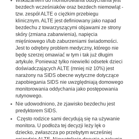
Wskazaniem do monitorowania oddychania jest
bezdech wcześniaków oraz bezdech niemowląt -
tzw. zespół ALTE o ciężkim przebiegu
klinicznym. ALTE jest definiowany jako napad
bezdechu z towarzyszącymi objawami ze strony
skóry (zmiana zabarwienia), napięcia
mięśniowego i/lub zaburzeniami świadomości.
Jest to odrębny problem medyczny, którego nie
będę szerzej omawiać w tym i tak już długim
artykule. Ponieważ tylko niewielki odsetek dzieci
doświadczających ALTE (mniej niż 10%) jest
narażony na SIDS obecne wytyczne dotyczące
zapobiegania SIDS nie uwzględniają domowego
monitorowania oddychania jako postępowania
rutynowego.
Nie udowodniono, że zjawisko bezdechu jest
predyktorem SIDS.
Często rodzice sami decydują się na używanie
monitora. U podłoża tej decyzji leży lęk o
dziecko, zwłaszcza po przebytym wcześniej