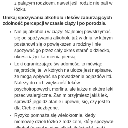
z palącym rodzicem, nawet jeśli rodzic nie pali w
łóżku.
Unikaj spożywania alkoholu i leków zaburzających
zdolność percepcji w czasie ciąży i po porodzie.
Nie pij alkoholu w ciąży! Najlepiej powstrzymać
się od spożywania alkoholu już w dniu, w którym
postanowi się o powiększeniu rodziny i nie
spożywać go przez cały okres starań o dziecko,
okres ciąży i karmienia piersią.
Leki ograniczające świadomość, to mówiąc
najprościej te, w których na ulotce jest napisane,
że mogą wpływać na prowadzenie pojazdów itd.
Należy do nich większość leków
psychotropowych, morfina, ale także niektóre leki
przeciwalergiczne. Zanim przyjmiesz jakiś lek,
sprawdź jego działanie i upewnij się, czy jest to
dla Ciebie niezbędne.
Ryzyko pomnaża się wielokrotnie, kiedy
niemowlę dzieli łóżko z rodzicem, który spożywał
alkohol (nawet w niewielkich ilościach), bądź