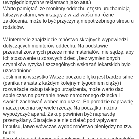
uwzględnionych w reklamach jako atut.)
Warto pamiętać, że monitory oddechu często uruchamiają
fałszywy alarm, wynikający z wrażliwości na różne
zakłócenia, może to być przyczyną niepotrzebnego stresu u
rodziców.
W internecie znajdziecie mnóstwo skrajnych wypowiedzi
dotyczących monitorów oddechu. Na podstawie
przeanalizowanych przeze mnie materiałów, nie sądzę, aby
ich stosowanie u zdrowych dzieci, bez wymienionych
czynników ryzyka i szczególnych wskazań lekarskich było
uzasadnione.
Jeśli mimo wszystko Wasze poczucie lęku jest bardzo silne
(panika narasta z każdym kolejnym tygodniem ciąży) i
rozważacie zakup takiego urządzenia, może warto dać
sobie czas na poznanie nowo narodzonego dziecka i
swoich zachowań wobec maluszka. Po porodzie naprawdę
inaczej ocenia się wiele rzeczy. N
a początku można
wypożyczyć aparat. Zakup powinien być naprawdę
przemyślany. Starajcie się nie działać pod wpływem
impulsu, łatwo wówczas wydać mnóstwo pieniędzy na tzw.
bubel.
Niezależnie od doniesień naukowych, czy opinii autorytetów