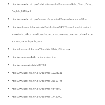
http://www.nichd.nih.gov/publications/pubs/Documents/Safe_Sleep_Baby_
English_2013.pdf
http://www.nichd.nih.gov/research/supported/Pages/chime.aspx#More
http://wiadomoscilekarskie.pl/pl/articles/item/18026/zespol_naglej_smierci_n
iemowlecia_sids_czynniki_ryzyka_na_ktore_mozemy_wplywac_aktualne_w
ytyczne_zapobiegania_sids
http://slone-web2.bu.edu/ChimeNisp/Main_Chime.asp
http://www.sidsandkids.org/safe-sleeping/
http://www.mp.pl/artykuly/12383
http://www.ncbi.nlm.nih.gov/pubmed/11325321
http://www.ncbi.nlm.nih.gov/pubmed/21910748
http://www.ncbi.nlm.nih.gov/pubmed/6540559
http://www.ncbi.nlm.nih.gov/pubmed/17429903