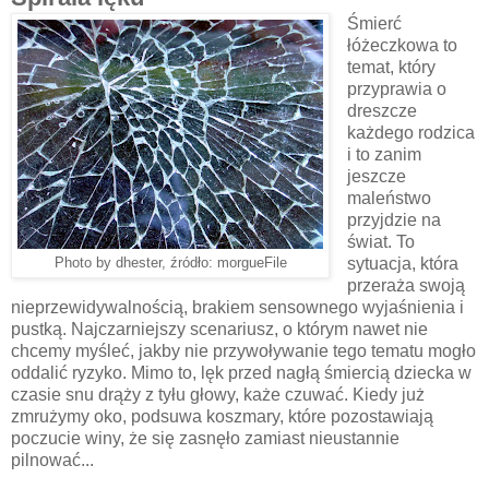
Śmierć
łóżeczkowa to
temat, który
przyprawia o
dreszcze
każdego rodzica
i to zanim
jeszcze
maleństwo
przyjdzie na
świat. To
sytuacja, która
Photo by dhester, źródło: morgueFile
przeraża swoją
nieprzewidywalnością, brakiem sensownego wyjaśnienia i
pustką. Najczarniejszy scenariusz, o którym nawet nie
chcemy myśleć, jakby nie przywoływanie tego tematu mogło
oddalić ryzyko. Mimo to, lęk przed nagłą śmiercią dziecka w
czasie snu drąży z tyłu głowy, każe czuwać. Kiedy już
zmrużymy oko, podsuwa koszmary, które pozostawiają
poczucie winy, że się zasnęło zamiast nieustannie
pilnować...