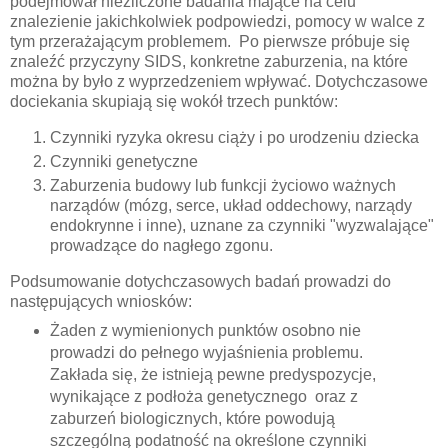
podejmował niezliczone badania mające na celu
znalezienie jakichkolwiek podpowiedzi, pomocy w walce z
tym przerażającym problemem.
Po pierwsze próbuje się
znaleźć przyczyny SIDS, konkretne zaburzenia, na które
można by było z wyprzedzeniem wpływać. Dotychczasowe
dociekania skupiają się wokół trzech punktów:
Czynniki ryzyka okresu ciąży i po urodzeniu dziecka
Czynniki genetyczne
Zaburzenia budowy lub funkcji życiowo ważnych
narządów (mózg, serce, układ oddechowy, narządy
endokrynne i inne), uznane za czynniki "wyzwalające"
prowadzące do nagłego zgonu.
Podsumowanie dotychczasowych badań prowadzi do
następujących wniosków:
Żaden z wymienionych punktów osobno nie
prowadzi do pełnego wyjaśnienia problemu.
Zakłada się, że istnieją pewne predyspozycje,
wynikające z podłoża genetycznego oraz z
zaburzeń biologicznych, które powodują
szczególną podatność na określone czynniki