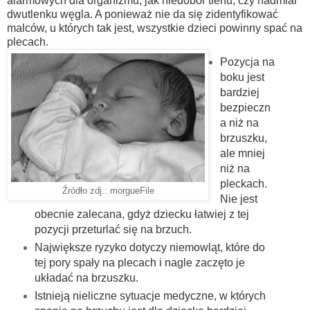
alarmowych dla organizmu, jak niedobór tlenu, czy nadmiar
dwutlenku węgla. A ponieważ nie da się zidentyfikować
malców, u których tak jest, wszystkie dzieci powinny spać na
plecach.
Pozycja na
boku jest
bardziej
bezpieczn
a niż na
brzuszku,
ale mniej
niż na
pleckach.
Źródło zdj.: morgueFile
Nie jest
obecnie zalecana, gdyż dziecku łatwiej z tej
pozycji przeturlać się na brzuch.
Największe ryzyko dotyczy niemowląt, które do
tej pory spały na plecach i nagle zaczęto je
układać na brzuszku.
Istnieją nieliczne sytuacje medyczne, w których