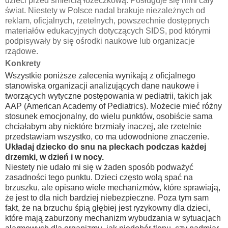
dzieci przed śmiercią łóżeczkową. Posługuje się nimi cały
świat. Niestety w Polsce nadal brakuje niezależnych od
reklam, oficjalnych, rzetelnych, powszechnie dostępnych
materiałów edukacyjnych dotyczących SIDS, pod którymi
podpisywały by się ośrodki naukowe lub organizacje
rządowe.
Konkrety
Wszystkie poniższe zalecenia wynikają z oficjalnego
stanowiska organizacji analizujących dane naukowe i
tworzących wytyczne postępowania w pediatrii, takich jak
AAP (American Academy of Pediatrics). Możecie mieć różny
stosunek emocjonalny, do wielu punktów, osobiście sama
chciałabym aby niektóre brzmiały inaczej, ale rzetelnie
przedstawiam wszystko, co ma udowodnione znaczenie.
Układaj dziecko do snu na pleckach podczas każdej
drzemki, w dzień i w nocy.
Niestety nie udało mi się w żaden sposób podważyć
zasadności tego punktu. Dzieci często wolą spać na
brzuszku, ale opisano wiele mechanizmów, które sprawiają,
że jest to dla nich bardziej niebezpieczne. Poza tym sam
fakt, że na brzuchu śpią głębiej jest ryzykowny dla dzieci,
które mają zaburzony mechanizm wybudzania w sytuacjach