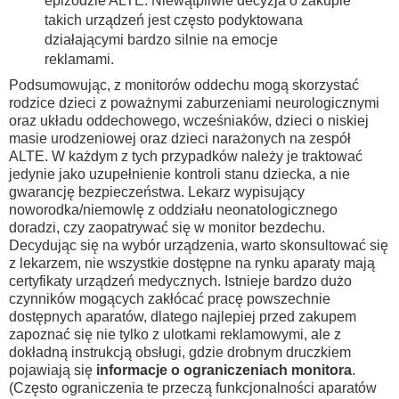
epizodzie ALTE. Niewątpliwie decyzja o zakupie
takich urządzeń jest często podyktowana
działającymi bardzo silnie na emocje
reklamami.
Podsumowując, z monitorów oddechu mogą skorzystać
rodzice dzieci z poważnymi zaburzeniami neurologicznymi
oraz układu oddech
owego, wcześniaków, dzieci o niskiej
masie urodzeniowej oraz dzieci narażonych na zespół
ALTE. W każdym z tych przypadków należy je traktować
jedynie jako uzupełnienie kontroli stanu dziecka, a nie
gwarancję bezpieczeństwa. Lekarz wypisujący
noworodka/niemowlę z oddziału neonatologicznego
doradzi, czy zaopatrywać się w monitor bezdechu.
Decydując się na wybór urządzenia, warto skonsultować się
z lekarzem, nie wszystkie dostępne na rynku aparaty mają
certyfikaty urządzeń medycznych. Istnieje bardzo dużo
czynników mogących zakłócać pracę powszechnie
dostępnych aparatów, dlatego najlepiej przed zakupem
zapoznać się nie tylko z ulotkami reklamowymi, ale z
dokładną instrukcją obsługi, gdzie drobnym druczkiem
pojawiają się
informacje o ograniczeniach monitora
.
(Często ograniczenia te przeczą funkcjonalności aparatów