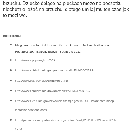
brzuchu. Dziecko śpiące na pleckach może na początku
niechętnie leżeć na brzuchu, dlatego
umilaj mu ten czas jak
to możliwe.
Bibliografia:
Kliegman, Stanton, ST Geeme, Schor, Behrman: Nelson Textbook of
Pediatrics 19th Edition. Elsevier Saunders 2011
http://www.mp.pl/artykuly/663
http://www.ncbi.nlm.nih.gov/pubmedhealth/PMH0002533/
http://www.cdc.gov/sids/SUIDAbout.htm
http://www.ncbi.nlm.nih.gov/pmc/articles/PMC1595182/
http://www.nichd.nih.gov/news/releases/pages/101811-infant-safe-sleep-
recommendations.aspx
http://pediatrics.aappublications.org/content/early/2011/10/12/peds.2011-
2284