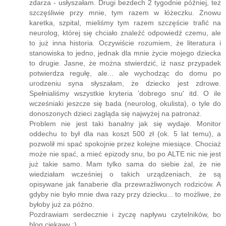
zdarza - usłyszałam. Drugi bezdech 2 tygodnie później, też
szczęśliwie przy mnie, tym razem w łóżeczku. Znowu
karetka, szpital, mieliśmy tym razem szczęście trafić na
neurolog, której się chciało znaleźć odpowiedź czemu, ale
to już inna historia. Oczywiście rozumiem, że literatura i
stanowiska to jedno, jednak dla mnie życie mojego dziecka
to drugie. Jasne, że można stwierdzić, iż nasz przypadek
potwierdza regułę, ale... ale wychodząc do domu po
urodzeniu syna słyszałam, że dziecko jest zdrowe.
Spełnialiśmy wszystkie kryteria 'dobrego snu' itd. O ile
wcześniaki jeszcze się bada (neurolog, okulista), o tyle do
donoszonych dzieci zagląda się najwyżej na patronaż.
Problem nie jest taki banalny jak się wydaje. Monitor
oddechu to był dla nas koszt 500 zł (ok. 5 lat temu), a
pozwolił mi spać spokojnie przez kolejne miesiące. Chociaż
może nie spać, a mieć epizody snu, bo po ALTE nic nie jest
już takie samo. Mam tylko sama do siebie żal, że nie
wiedziałam wcześniej o takich urządzeniach, że są
opisywane jak fanaberie dla przewrażliwonych rodziców. A
gdyby nie było mnie dwa razy przy dziecku... to możliwe, że
byłoby już za późno.
Pozdrawiam serdecznie i życzę napływu czytelników, bo
blog ciekawy :)