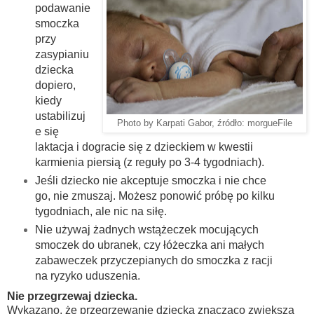
podawanie
smoczka
przy
zasypianiu
dziecka
dopiero,
kiedy
ustabilizuj
Photo by Karpati Gabor, źródło: morgueFile
e się
laktacja i dogracie się z dzieckiem w kwestii
karmienia piersią (z reguły po 3-4 tygodniach).
Jeśli dziecko nie akceptuje smoczka i nie chce
go, nie zmuszaj. Możesz ponowić próbę po kilku
tygodniach, ale nic na siłę.
Nie używaj żadnych wstążeczek mocujących
smoczek do ubranek, czy łóżeczka ani małych
zabaweczek przyczepianych do smoczka z racji
na ryzyko uduszenia.
Nie przegrzewaj dziecka.
Wykazano, że przegrzewanie dziecka znacząco zwiększa