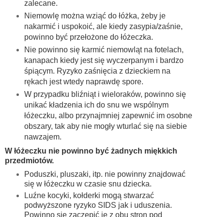
zalecane.
Niemowlę można wziąć do łóżka, żeby je
nakarmić i uspokoić, ale kiedy zasypia/zaśnie,
powinno być przełożone do łóżeczka.
Nie powinno się karmić niemowląt na fotelach,
kanapach kiedy jest się wyczerpanym i bardzo
śpiącym. Ryzyko zaśnięcia z dzieckiem na
rękach jest wtedy naprawdę spore.
W przypadku bliźniąt i wieloraków, powinno się
unikać kładzenia ich do snu we wspólnym
łóżeczku, albo przynajmniej zapewnić im osobne
obszary, tak aby nie mogły wturlać się na siebie
nawzajem.
W łóżeczku nie powinno być żadnych miękkich
przedmiotów.
Poduszki, pluszaki, itp. nie powinny znajdować
się w łóżeczku w czasie snu dziecka.
Luźne kocyki, kołderki mogą stwarzać
podwyższone ryzyko SIDS jak i uduszenia.
Powinno się zaczepić je z obu stron pod