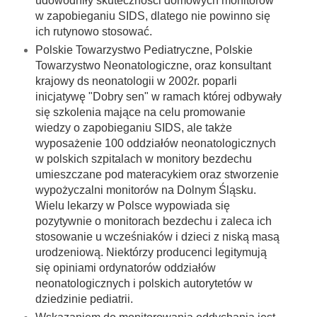
udowodniły skuteczności domowych monitorów
w zapobieganiu SIDS, dlatego nie powinno się
ich rutynowo stosować.
Polskie Towarzystwo Pediatryczne, Polskie
Towarzystwo Neonatologiczne, oraz konsultant
krajowy ds neonatologii w 2002r. poparli
inicjatywę "Dobry sen" w ramach której odbywały
się szkolenia mające na celu promowanie
wiedzy o zapobieganiu SIDS, ale także
wyposażenie 100 oddziałów neonatologicznych
w polskich szpitalach w monitory bezdechu
umieszczane pod materacykiem oraz stworzenie
wypożyczalni monitorów na Dolnym Śląsku.
Wielu lekarzy
w Polsce wypowiada się
pozytywnie o monitorach bezdechu i zaleca ich
stosowanie u wcześniaków i dzieci z niską masą
urodzeniową. Niektórzy producenci legitymują
się opiniami ordynatorów oddziałów
neonatologicznych i polskich autorytetów w
dziedzinie pediatrii.