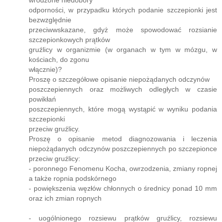
wrodzone niedobory
odporności, w przypadku których podanie szczepionki jest
bezwzględnie
przeciwwskazane, gdyż może spowodować rozsianie
szczepionkowych prątków
gruźlicy w organizmie (w organach w tym w mózgu, w
kościach, do zgonu
włącznie)?
Proszę o szczegółowe opisanie niepożądanych odczynów
poszczepiennych oraz możliwych odległych w czasie
powikłań
poszczepiennych, które mogą wystąpić w wyniku podania
szczepionki
przeciw gruźlicy.
Proszę o opisanie metod diagnozowania i leczenia
niepożądanych odczynów poszczepiennych po szczepionce
przeciw gruźlicy:
- poronnego Fenomenu Kocha, owrzodzenia, zmiany ropnej
a także ropnia podskórnego
- powiększenia węzłów chłonnych o średnicy ponad 10 mm
oraz ich zmian ropnych
- uogólnionego rozsiewu prątków gruźlicy, rozsiewu