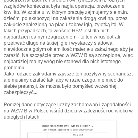
względów konieczna była nagła operacja, przetoczenie
krwi itp. W szpitalu, w którym pracuję zajmujemy się m.in.
dziećmi po ekspozycji na zakażenia drogą krwi np. przez
zakłucie znalezioną na placu zabaw igłą, żyletką itd. W
takich przypadkach, to właśnie HBV jest dla nich
najbardziej realnym zagrożeniem - to ten wirus potrafi
przetrwać długo na takiej igle i wystarczy śladowa,
niewidoczna gołym okiem ilość materiału zakaźnego aby je
zarazić. Na szczęście przeciw WZW B są szczepione, więc
najbardziej realny wróg nie stanowi dla nich istotnego
problemu.
Jako rodzice zakładamy zawsze ten pozytywny scenariusz,
ale musimy działać tak, aby w razie czego, nie mieć do
siebie pretensji, że można było pomyśleć wcześniej,
zabezpieczyć...
Poniżej dane dotyczące liczby zachorowań i zapadalności
na WZW B w Polsce wśród dzieci w zależności od wieku w
ubiegłych latach: