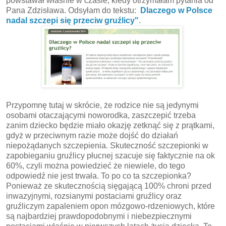
powstawał właśnie w czasie, kiedy otrzymałam pytania od
Pana Zdzisława. Odsyłam do tekstu:
Dlaczego w Polsce
nadal szczepi się przeciw gruźlicy"
.
Przypomnę tutaj w skrócie, że rodzice nie są jedynymi
osobami otaczającymi noworodka, zaszczepić trzeba
zanim dziecko będzie miało okazję zetknąć się z prątkami,
gdyż w przeciwnym razie może dojść do działań
niepożądanych szczepienia. Skuteczność szczepionki w
zapobieganiu gruźlicy płucnej szacuje się faktycznie na ok
60%, czyli można powiedzieć że niewiele, do tego
odpowiedź nie jest trwała. To po co ta szczepionka?
Ponieważ ze skutecznością sięgającą 100% chroni przed
inwazyjnymi, rozsianymi postaciami gruźlicy oraz
gruźliczym zapaleniem opon mózgowo-rdzeniowych, które
są najbardziej prawdopodobnymi i niebezpiecznymi