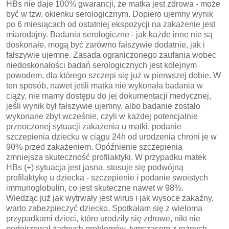
HBs nie daje 100% gwarancji, że matka jest zdrowa - może
być w tzw. okienku serologicznym. Dopiero ujemny wynik
po 6 miesiącach od ostatniej ekspozycji na zakażenie jest
miarodajny. Badania serologiczne - jak każde inne nie są
doskonałe, mogą być zarówno fałszywie dodatnie, jak i
fałszywie ujemne. Zasada ograniczonego zaufania wobec
niedoskonałości badań serologicznych jest kolejnym
powodem, dla którego szczepi się już w pierwszej dobie. W
ten sposób, nawet jeśli matka nie wykonała badania w
ciąży, nie mamy dostępu do jej dokumentacji medycznej,
jeśli wynik był fałszywie ujemny, albo badanie zostało
wykonane zbyt wcześnie, czyli w każdej potencjalnie
przeoczonej sytuacji zakażenia u matki, podanie
szczepienia dziecku w ciągu 24h od urodzenia chroni je w
90% przed zakażeniem. Opóźnienie szczepienia
zmniejsza skuteczność profilaktyki. W przypadku matek
HBs (+) sytuacja jest jasna, stosuje się podwójną
profilaktykę u dziecka - szczepienie i podanie swoistych
immunoglobulin, co jest skuteczne nawet w 98%.
Wiedząc już jak wytrwały jest wirus i jak wysoce zakaźny,
warto zabezpieczyć dziecko. Spotkałam się z wieloma
przypadkami dzieci, które urodziły się zdrowe, nikt nie
podejrzewał żadnych problemów, tymczasem z rożnych