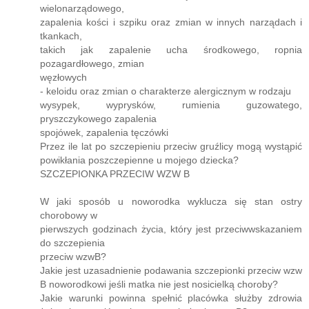
wielonarządowego,
zapalenia kości i szpiku oraz zmian w innych narządach i
tkankach,
takich jak zapalenie ucha środkowego, ropnia
pozagardłowego, zmian
węzłowych
- keloidu oraz zmian o charakterze alergicznym w rodzaju
wysypek, wyprysków, rumienia guzowatego,
pryszczykowego zapalenia
spojówek, zapalenia tęczówki
Przez ile lat po szczepieniu przeciw gruźlicy mogą wystąpić
powikłania poszczepienne u mojego dziecka?
SZCZEPIONKA PRZECIW WZW B
W jaki sposób u noworodka wyklucza się stan ostry
chorobowy w
pierwszych godzinach życia, który jest przeciwwskazaniem
do szczepienia
przeciw wzwB?
Jakie jest uzasadnienie podawania szczepionki przeciw wzw
B noworodkowi jeśli matka nie jest nosicielką choroby?
Jakie warunki powinna spełnić placówka służby zdrowia