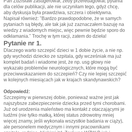
Pan Zdzisław zasugerował, żeby przeredagować pytania
dla celów publikacji, ale nie uczyniłam tego, gdyż chcę,
aby dyskusja była prawdziwa, szczera i obiektywna.
Napisał również: "Bardzo prawdopodobne, że w samych
pytaniach są błędy, ale tak jak już zaznaczałem bazuję na
wiedzy z wiadomych miejsc, więc pewnie będzie sporo do
odkłamania." Trochę w tym racji, zatem do dzieła!
Pytanie nr 1.
Dlaczego warto szczepić dzieci w 1 dobie życie, a nie np.
gdy wychodzi dziecko ze szpitala, gdy wcześniak ma już
komplet badań i wiadome jest, że np. usg głowy nie
wykazało problemów neurologicznych, które mogą być
przeciwwskazaniem do szczepień? Czy nie lepiej szczepić
w kolejnych miesiącach jak w krajach skandynawskich?
Odpowiedź:
Szczepimy w pierwszej dobie, ponieważ ważne jest jak
najszybsze zabezpieczenie dziecka przed tymi chorobami.
Już od urodzenia maleństwo ma kontakt z otaczającymi je
ludźmi (nie tylko matką, której status zdrowotny mniej
więcej znamy, jeśli wykonała wszystkie badania w ciąży),
ale personelem medycznym i innymi pracownikami