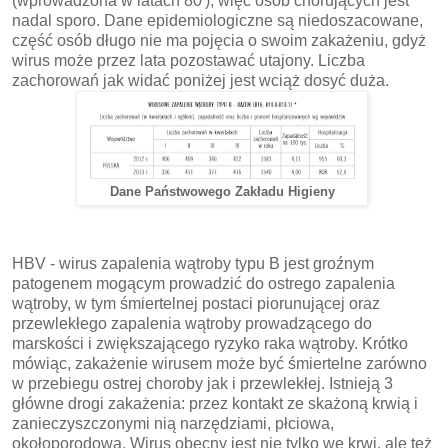
(wprowadzona w latach 80'), więc osób chorujących jest
nadal sporo. Dane epidemiologiczne są niedoszacowane,
część osób długo nie ma pojęcia o swoim zakażeniu, gdyż
wirus może przez lata pozostawać utajony. Liczba
zachorowań jak widać poniżej jest wciąż dosyć duża.
Dane Państwowego Zakładu Higieny
HBV - wirus zapalenia wątroby typu B jest groźnym
patogenem mogącym prowadzić do ostrego zapalenia
wątroby, w tym śmiertelnej postaci piorunującej oraz
przewlekłego zapalenia wątroby prowadzącego do
marskości i zwiększającego ryzyko raka wątroby. Krótko
mówiąc, zakażenie wirusem może być śmiertelne zarówno
w przebiegu ostrej choroby jak i przewlekłej. Istnieją 3
główne drogi zakażenia: przez kontakt ze skażoną krwią i
zanieczyszczonymi nią narzędziami, płciowa,
okołoporodowa. Wirus obecny jest nie tylko we krwi, ale też