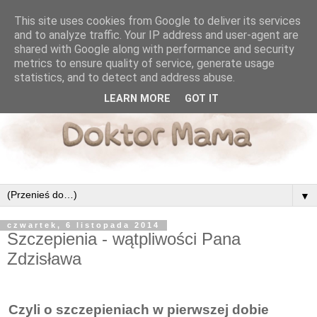
This site uses cookies from Google to deliver its services
and to analyze traffic. Your IP address and user-agent are
shared with Google along with performance and security
metrics to ensure quality of service, generate usage
statistics, and to detect and address abuse.
LEARN MORE
GOT IT
▼
czwartek, 6 listopada 2014
Szczepienia - wątpliwości Pana
Zdzisława
Czyli o szczepieniach w pierwszej dobie