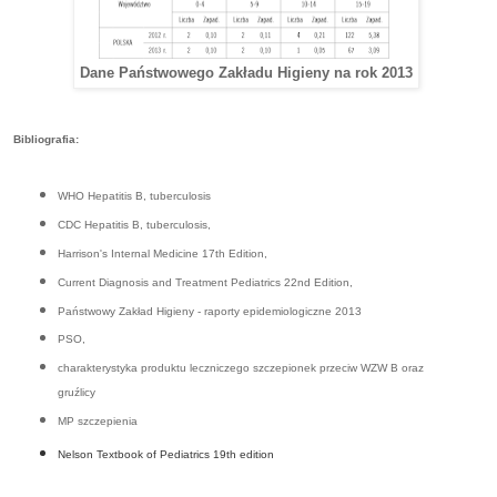
Dane Państwowego Zakładu Higieny na rok 2013
Bibliografia:
WHO Hepatitis B, tuberculosis
CDC Hepatitis B, tuberculosis,
Harrison's Internal Medicine 17th Edition,
Current Diagnosis and Treatment Pediatrics 22nd Edition,
Państwowy Zakład Higieny - raporty epidemiologiczne 2013
PSO,
charakterystyka produktu leczniczego szczepionek przeciw WZW B oraz
gruźlicy
MP szczepienia
Nelson Textbook of Pediatrics 19th edition