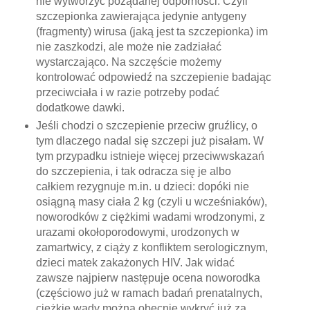
nie wytworzyć pożądanej odporności. Czyli
szczepionka zawierająca jedynie antygeny
(fragmenty) wirusa (jaką jest ta szczepionka) im
nie zaszkodzi, ale może nie zadziałać
wystarczająco. Na szczęście możemy
kontrolować odpowiedź na szczepienie badając
przeciwciała i w razie potrzeby podać
dodatkowe dawki.
Jeśli chodzi o szczepienie przeciw gruźlicy, o
tym dlaczego nadal się szczepi już pisałam. W
tym przypadku istnieje więcej przeciwwskazań
do szczepienia, i tak odracza się je albo
całkiem rezygnuje m.in. u dzieci: dopóki nie
osiągną masy ciała 2 kg (czyli u wcześniaków),
noworodków z ciężkimi wadami wrodzonymi, z
urazami okołoporodowymi, urodzonych w
zamartwicy, z ciąży z konfliktem serologicznym,
dzieci matek zakażonych HIV. Jak widać
zawsze najpierw następuje ocena noworodka
(częściowo już w ramach badań prenatalnych,
ciężkie wady można obecnie wykryć już za