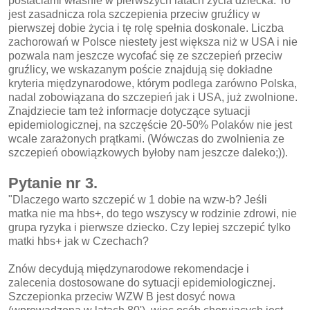
postaciami właśnie w pierwszych latach życia dziecka. To
jest zasadnicza rola szczepienia przeciw gruźlicy w
pierwszej dobie życia i tę rolę spełnia doskonale. Liczba
zachorowań w Polsce niestety jest większa niż w USA i nie
pozwala nam jeszcze wycofać się ze szczepień przeciw
gruźlicy, we wskazanym poście znajdują się dokładne
kryteria międzynarodowe, którym podlega zarówno Polska,
nadal zobowiązana do szczepień jak i USA, już zwolnione.
Znajdziecie tam też informacje dotyczące sytuacji
epidemiologicznej, na szczęście 20-50% Polaków nie jest
wcale zarażonych prątkami. (Wówczas do zwolnienia ze
szczepień obowiązkowych byłoby nam jeszcze daleko;)).
Pytanie nr 3.
"Dlaczego warto szczepić w 1 dobie na wzw-b? Jeśli
matka nie ma hbs+, do tego wszyscy w rodzinie zdrowi, nie
grupa ryzyka i pierwsze dziecko. Czy lepiej szczepić tylko
matki hbs+ jak w Czechach?
Znów decydują międzynarodowe rekomendacje i
zalecenia dostosowane do sytuacji epidemiologicznej.
Szczepionka przeciw WZW B jest dosyć nowa