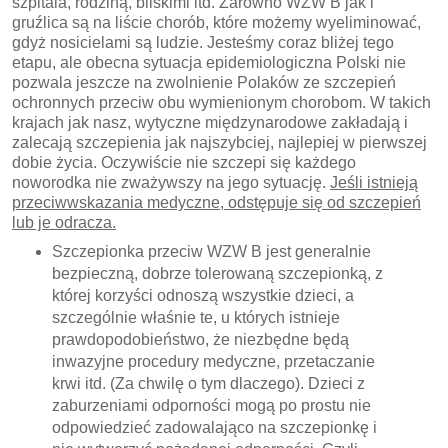
szpitala, rodziną, bliskimi itd. Zarówno WZW B jak i
gruźlica są na liście chorób, które możemy wyeliminować,
gdyż nosicielami są ludzie. Jesteśmy coraz bliżej tego
etapu, ale obecna sytuacja epidemiologiczna Polski nie
pozwala jeszcze na zwolnienie Polaków ze szczepień
ochronnych przeciw obu wymienionym chorobom. W takich
krajach jak nasz, wytyczne międzynarodowe zakładają i
zalecają szczepienia jak najszybciej, najlepiej w pierwszej
dobie życia. Oczywiście nie szczepi się każdego
noworodka nie zważywszy na jego sytuację.
Jeśli istnieją
przeciwwskazania medyczne, odstępuje się od szczepień
lub je odracza.
Szczepionka przeciw WZW B jest generalnie
bezpieczną, dobrze tolerowaną szczepionką, z
której korzyści odnoszą wszystkie dzieci, a
szczególnie właśnie te, u których istnieje
prawdopodobieństwo, że niezbędne będą
inwazyjne procedury medyczne, przetaczanie
krwi itd. (Za chwilę o tym dlaczego). Dzieci z
zaburzeniami odporności mogą po prostu nie
odpowiedzieć zadowalająco na szczepionkę i