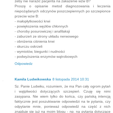
żeby nie narazić pacjenta na zakażenie wzw B?
Proszę o opisanie metod diagnozowania i leczenia
niepożądanych odczynów poszczepiennych po szczepionce
przeciw wzw B:
- małopłytkowości krwi
- powiększenia węzłów chłonnych
- choroby posurowiczej i anafilaksji
- zaburzeń ze strony układu nerwowego
- obniżenia ciśnienia krwi
- skurczu oskrzeli
- wymiotów, biegunki i nudności
- podwyższenia enzymów wątrobowych
Odpowiedz
Kamila Ludwikowska
8 listopada 2014 10:31
Sz. Panie Ludwiku, rozumiem, że ma Pan cały ogrom pytań
i wątpliwości dotyczących szczepień. Czuję się nimi
zasypana. Nie wiem tylko do końca, czy pańską intencją
faktycznie jest poszukiwanie odpowiedzi na te pytania, czy
odpytanie mnie, ponieważ odpowiedź na część z nich
znajduje się już na moim blogu - np. na pytania dotyczące