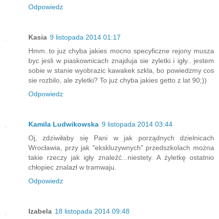
Odpowiedz
Kasia
9 listopada 2014 01:17
Hmm..to juz chyba jakies mocno specyficzne rejony musza
byc jesli w piaskownicach znajduja sie zyletki i igły.. jestem
sobie w stanie wyobrazic kawakek szkla, bo powiedzmy cos
sie rozbilo, ale zyletki? To juz chyba jakies getto z lat 90;))
Odpowiedz
Kamila Ludwikowska
9 listopada 2014 03:44
Oj, zdziwiłaby się Pani w jak porządnych dzielnicach
Wrocławia, przy jak "ekskluzywnych" przedszkolach można
takie rzeczy jak igły znaleźć...niestety. A żyletkę ostatnio
chłopiec znalazł w tramwaju.
Odpowiedz
Izabela
18 listopada 2014 09:48