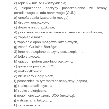
c) ropień w miejscu wstrzyknięcia;
2) niepożądane odczyny poszczepienne ze strony
ośrodkowego układu nerwowego (OUN):
a) encefalopatia (zapalenie mózgu),
b) drgawki gorączkowe,
c) drgawki niegorączkowe,
d) porażenie wiotkie wywołane wirusem szczepionkowym,
e) zapalenie mózgu,
f) zapalenie opon mózgowo-rdzeniowych,
g) zespół Guillaina-Barrégo;
3) inne niepożądane odczyny poszczepienne:
a) bóle stawowe,
b) epizod hipotensyjno-hiporeaktywny,
c) gorączka powyżej 39°C,
d) małopłytkowość,
e) nieutulony ciągły płacz,
f) posocznica, w tym wstrząs septyczny (sepsa),
g) reakcja anafilaktyczna,
h) reakcje alergiczne,
i) uogólnione zakażenie BCG (gruźlicą),
j) wstrząs anafilaktyczny,
k) zapalenie jąder,