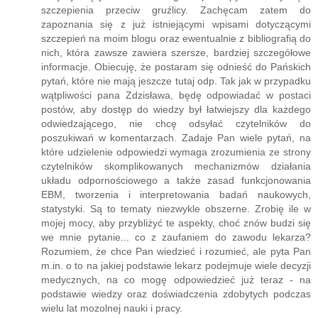
szczepienia przeciw gruźlicy. Zachęcam zatem do
zapoznania się z już istniejącymi wpisami dotyczącymi
szczepień na moim blogu oraz ewentualnie z bibliografią do
nich, która zawsze zawiera szersze, bardziej szczegółowe
informacje. Obiecuję, że postaram się odnieść do Pańskich
pytań, które nie mają jeszcze tutaj odp. Tak jak w przypadku
wątpliwości pana Zdzisława, będę odpowiadać w postaci
postów, aby dostęp do wiedzy był łatwiejszy dla każdego
odwiedzającego, nie chcę odsyłać czytelników do
poszukiwań w komentarzach. Zadaje Pan wiele pytań, na
które udzielenie odpowiedzi wymaga zrozumienia ze strony
czytelników skomplikowanych mechanizmów działania
układu odpornościowego a także zasad funkcjonowania
EBM, tworzenia i interpretowania badań naukowych,
statystyki. Są to tematy niezwykle obszerne. Zrobię ile w
mojej mocy, aby przybliżyć te aspekty, choć znów budzi się
we mnie pytanie... co z zaufaniem do zawodu lekarza?
Rozumiem, że chce Pan wiedzieć i rozumieć, ale pyta Pan
m.in. o to na jakiej podstawie lekarz podejmuje wiele decyzji
medycznych, na co mogę odpowiedzieć już teraz - na
podstawie wiedzy oraz doświadczenia zdobytych podczas
wielu lat mozolnej nauki i pracy.