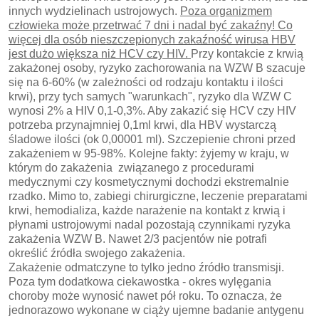
innych wydzielinach ustrojowych.
Poza organizmem
człowieka może przetrwać 7 dni i nadal być zakaźny! Co
więcej dla osób nieszczepionych zakaźność wirusa HBV
jest dużo większa niż HCV czy HIV.
Przy kontakcie z krwią
zakażonej osoby, ryzyko zachorowania na WZW B szacuje
się na 6-60% (w zależności od rodzaju kontaktu i ilości
krwi), przy tych samych "warunkach", ryzyko dla WZW C
wynosi 2% a HIV 0,1-0,3%. Aby zakazić się HCV czy HIV
potrzeba przynajmniej 0,1ml krwi, dla HBV wystarczą
śladowe ilości (ok 0,00001 ml). Szczepienie chroni przed
zakażeniem w 95-98%. Kolejne fakty: żyjemy w kraju, w
którym do zakażenia związanego z procedurami
medycznymi czy kosmetycznymi dochodzi ekstremalnie
rzadko. Mimo to, zabiegi chirurgiczne, leczenie preparatami
krwi, hemodializa, każde narażenie na kontakt z krwią i
płynami ustrojowymi nadal pozostają czynnikami ryzyka
zakażenia WZW B. Nawet 2/3 pacjentów nie potrafi
określić źródła swojego zakażenia.
Zakażenie odmatczyne to tylko jedno źródło transmisji.
Poza tym dodatkowa ciekawostka - okres wylęgania
choroby może wynosić nawet pół roku. To oznacza, że
jednorazowo wykonane w ciąży ujemne badanie antygenu