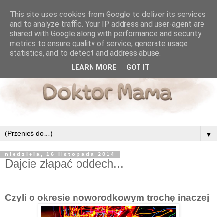
This site uses cookies from Google to deliver its services
and to analyze traffic. Your IP address and user-agent are
shared with Google along with performance and security
metrics to ensure quality of service, generate usage
statistics, and to detect and address abuse.
LEARN MORE
GOT IT
▼
niedziela, 16 listopada 2014
Dajcie złapać oddech...
Czyli o okresie noworodkowym trochę inaczej