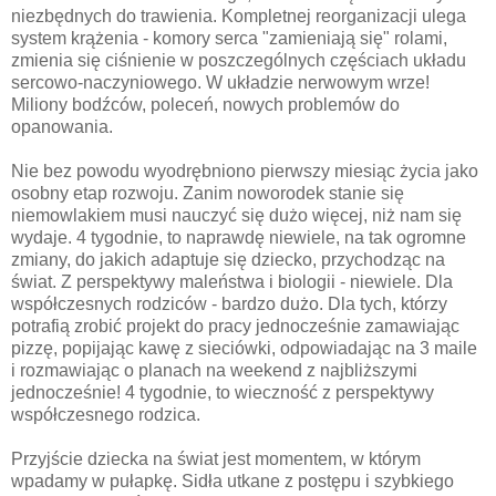
niezbędnych do trawienia. Kompletnej reorganizacji ulega
system krążenia - komory serca "zamieniają się" rolami,
zmienia się ciśnienie w poszczególnych częściach układu
sercowo-naczyniowego. W układzie nerwowym wrze!
Miliony bodźców, poleceń, nowych problemów do
opanowania.
Nie bez powodu wyodrębniono pierwszy miesiąc życia jako
osobny etap rozwoju. Zanim noworodek stanie się
niemowlakiem musi nauczyć się dużo więcej, niż nam się
wydaje. 4 tygodnie, to naprawdę niewiele, na tak ogromne
zmiany, do jakich adaptuje się dziecko, przychodząc na
świat. Z perspektywy maleństwa i biologii - niewiele. Dla
współczesnych rodziców - bardzo dużo. Dla tych, którzy
potrafią zrobić projekt do pracy jednocześnie zamawiając
pizzę, popijając kawę z sieciówki, odpowiadając na 3 maile
i rozmawiając o planach na weekend z najbliższymi
jednocześnie! 4 tygodnie, to wieczność z perspektywy
współczesnego rodzica.
Przyjście dziecka na świat jest momentem, w którym
wpadamy w pułapkę. Sidła utkane z postępu i szybkiego