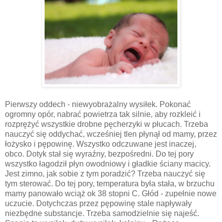
Pierwszy oddech - niewyobrażalny wysiłek. Pokonać
ogromny opór, nabrać powietrza tak silnie, aby rozkleić i
rozprężyć wszystkie drobne pęcherzyki w płucach. Trzeba
nauczyć się oddychać, wcześniej tlen płynął od mamy, przez
łożysko i pępowinę. Wszystko odczuwane jest inaczej,
obco. Dotyk stał się wyraźny, bezpośredni. Do tej pory
wszystko łagodził płyn owodniowy i gładkie ściany macicy.
Jest zimno, jak sobie z tym poradzić? Trzeba nauczyć się
tym sterować. Do tej pory, temperatura była stała, w brzuchu
mamy panowało wciąż ok 38 stopni C. Głód - zupełnie nowe
uczucie. Dotychczas przez pępowinę stale napływały
niezbędne substancje. Trzeba samodzielnie się najeść.