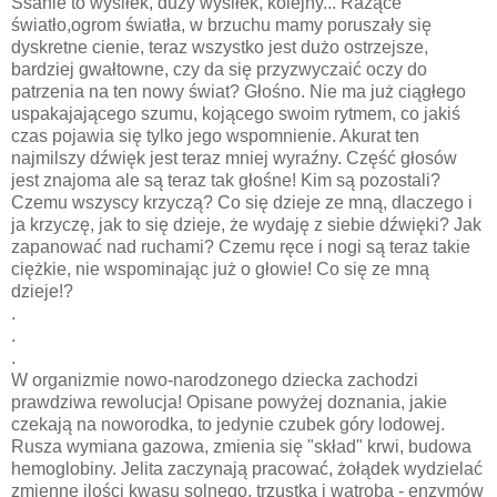
Ssanie to wysiłek, duży wysiłek, kolejny... Rażące
światło,ogrom światła, w brzuchu mamy poruszały się
dyskretne cienie, teraz wszystko jest dużo ostrzejsze,
bardziej gwałtowne, czy da się przyzwyczaić oczy do
patrzenia na ten nowy świat? Głośno. Nie ma już ciągłego
uspakajającego szumu, kojącego swoim rytmem, co jakiś
czas pojawia się tylko jego wspomnienie. Akurat ten
najmilszy dźwięk jest teraz mniej wyraźny. Część głosów
jest znajoma ale są teraz tak głośne! Kim są pozostali?
Czemu wszyscy krzyczą? Co się dzieje ze mną, dlaczego i
ja krzyczę, jak to się dzieje, że wydaję z siebie dźwięki? Jak
zapanować nad ruchami? Czemu ręce i nogi są teraz takie
ciężkie, nie wspominając już o głowie! Co się ze mną
dzieje!?
.
.
.
W organizmie nowo-narodzonego dziecka zachodzi
prawdziwa rewolucja! Opisane powyżej doznania, jakie
czekają na noworodka, to jedynie czubek góry lodowej.
Rusza wymiana gazowa, zmienia się "skład" krwi, budowa
hemoglobiny. Jelita zaczynają pracować, żołądek wydzielać
zmienne ilości kwasu solnego, trzustka i wątroba - enzymów