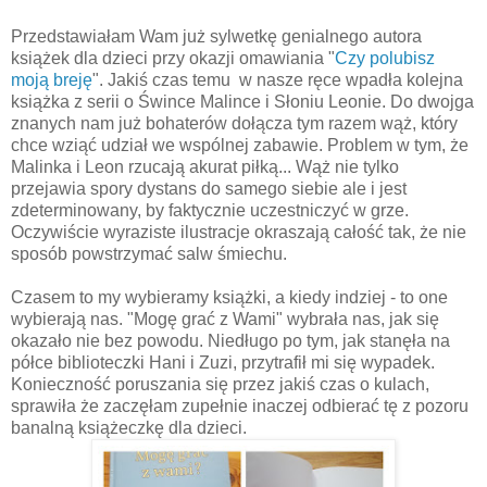
Przedstawiałam Wam już sylwetkę genialnego autora
książek dla dzieci przy okazji omawiania "
Czy polubisz
moją breję
". Jakiś czas temu w nasze ręce wpadła kolejna
książka z serii o Śwince Malince i Słoniu Leonie. Do dwojga
znanych nam już bohaterów dołącza tym razem wąż, który
chce wziąć udział we wspólnej zabawie. Problem w tym, że
Malinka i Leon rzucają akurat piłką... Wąż nie tylko
przejawia spory dystans do samego siebie ale i jest
zdeterminowany, by faktycznie uczestniczyć w grze.
Oczywiście wyraziste ilustracje okraszają całość tak, że nie
sposób powstrzymać salw śmiechu.
Czasem to my wybieramy książki, a kiedy indziej - to one
wybierają nas. "Mogę grać z Wami" wybrała nas, jak się
okazało nie bez powodu. Niedługo po tym, jak stanęła na
półce biblioteczki Hani i Zuzi, przytrafił mi się wypadek.
Konieczność poruszania się przez jakiś czas o kulach,
sprawiła że zaczęłam zupełnie inaczej odbierać tę z pozoru
banalną książeczkę dla dzieci.