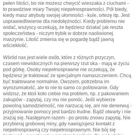
pełen litości, bo nie możesz chwycić wieszaka z ciuchami -
to prawdziwe miary Twojej niepełnosprawności. Pół biedy,
kiedy masz atrybuty swojej ułomności - kule, ortezę itp. Jest
usprawiedliwienie dla niedołężności. Kiedy problemu nie
widać, wszyscy oczekują, że będziesz działać jak reszta
społeczeństwa - niczym trybik w dobrze naoliwionej
maszynie. Litość zmienia się w pogardę bądź jawną
wściekłość.
Wśród nas jest wiele osób, które z różnych przyczyn,
czasem niewidocznych na pierwszy rzut oka - mają w życiu
pod górkę. Osoby niepełnosprawne nie oczekują, że
będziesz je traktować ze specjalnym namaszczeniem. Chcą
być traktowane normalnie. Owszem, potrzebna im
wyrozumiałość, ale to nie to samo co politowanie. Gdy
widzisz, że ktoś koło ciebie ma problem, np. z pakowaniem
zakupów - zapytaj, czy mu nie pomóc. Jeśli wybierze
powolną samodzielność, nie narzucaj się, ani nie denerwuj -
przyjmowanie pomocy jest bardzo trudne. Bądź otwarty i nie
zrażaj się. Następnym razem - po prostu znowu zapytaj. Nie
przybieraj grobowej miny, gdy nawiązujesz kontakt z
niepełnosprawną czy niepełnosprawnym. Nie bój się