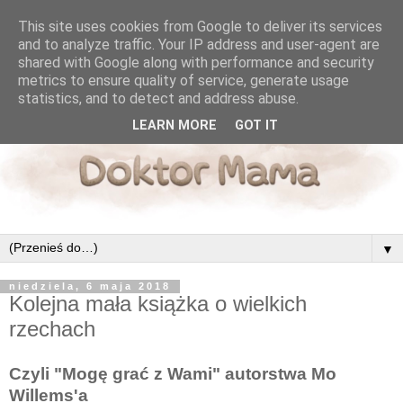
This site uses cookies from Google to deliver its services
and to analyze traffic. Your IP address and user-agent are
shared with Google along with performance and security
metrics to ensure quality of service, generate usage
statistics, and to detect and address abuse.
LEARN MORE
GOT IT
▼
niedziela, 6 maja 2018
Kolejna mała książka o wielkich
rzechach
Czyli "Mogę grać z Wami" autorstwa Mo
Willems'a