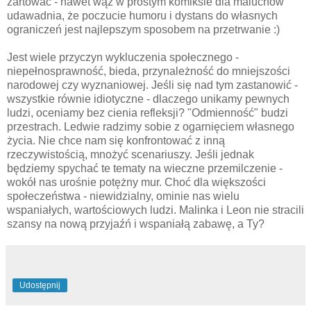
żartować - nawet wąż w prostym komiksie dla maluchów
udawadnia, że poczucie humoru i dystans do własnych
ograniczeń jest najlepszym sposobem na przetrwanie :)
Jest wiele przyczyn wykluczenia społecznego -
niepełnosprawność, bieda, przynależność do mniejszości
narodowej czy wyznaniowej. Jeśli się nad tym zastanowić -
wszystkie równie idiotyczne - dlaczego unikamy pewnych
ludzi, oceniamy bez cienia refleksji? "Odmienność" budzi
przestrach. Ledwie radzimy sobie z ogarnięciem własnego
życia. Nie chce nam się konfrontować z inną
rzeczywistością, mnożyć scenariuszy. Jeśli jednak
będziemy spychać te tematy na wieczne przemilczenie -
wokół nas urośnie potężny mur. Choć dla większości
społeczeństwa - niewidzialny, ominie nas wielu
wspaniałych, wartościowych ludzi. Malinka i Leon nie stracili
szansy na nową przyjaźń i wspaniałą zabawę, a Ty?
Udostępnij