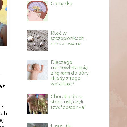
Gorączka
Rtęć w
szczepionkach -
odczarowana
Dlaczego
niemowlęta śpią
k
z rękami do góry
i kiedy z tego
wyrastają?
az
Choroba dłoni,
stóp i ust, czyli
as
tzw. "bostonka"
ych
ej
Łosoś dla
eci