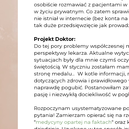
osobiście rozmawiać z pacjentami w p
w życiu prywatnym. Co zatem sprawiło
nie istniał w internecie (bez konta na "
tak duże przedsięwzięcie jak prowad
Projekt Doktor:
Do tej pory problemy współczesnej
perspektywy lekarza. Aktualne wyty
sytuacjach były dla mnie czymś oc
świętością. W styczniu zostałam m
stronę medalu... W kotle informacji
dotyczących zdrowia i prawidłowego 
naprawdę pogubić. Postanowiłam za
pasję i niezwykłą dociekliwość w pogł
Rozpoczynam usystematyzowane posz
pytania! Zamierzam opierać się na 
"
medycyny opartej na faktach
" oraz
dziedzinie. Uzyskane w ten sposób in