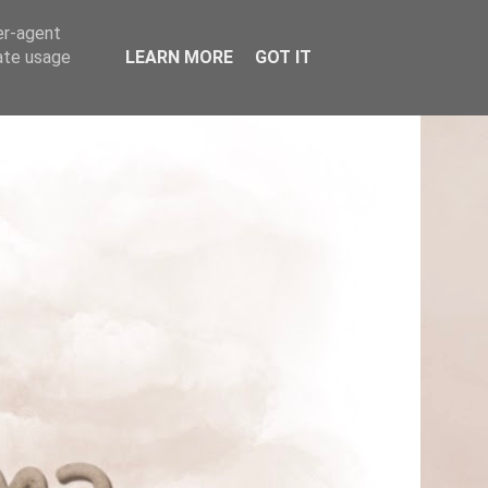
er-agent
rate usage
LEARN MORE
GOT IT