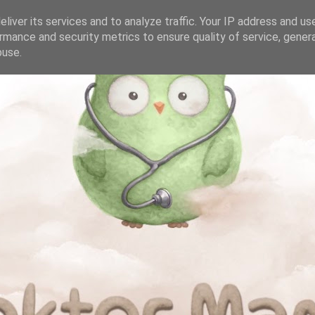
liver its services and to analyze traffic. Your IP address and us
rmance and security metrics to ensure quality of service, gene
buse.