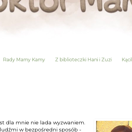
Rady Mamy Kamy
Z biblioteczki Hani i Zuzi
Kąci
est dla mnie nie lada wyzwaniem.
ludźmi w bezpośredni sposób -