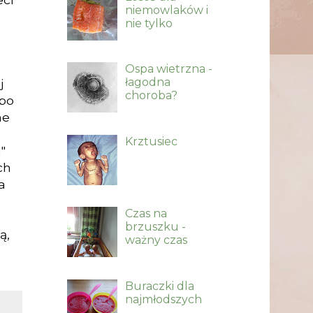
niemowlaków i
nie tylko
Ospa wietrzna -
łagodna
j
choroba?
 po
ne
Krztusiec
"
ch
a
Czas na
brzuszku -
ą,
ważny czas
Buraczki dla
najmłodszych