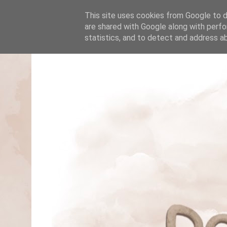
This site uses cookies from Google to de
are shared with Google along with perfo
statistics, and to detect and address a