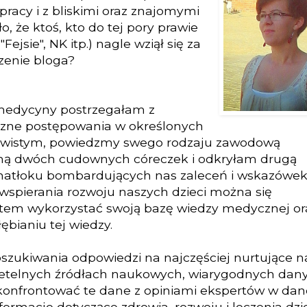
racy i z bliskimi oraz znajomymi
, że ktoś, kto do tej pory prawie
Fejsie", NK itp.) nagle wziął się za
zenie bloga?
 medycyny postrzegałam z
czne postępowania w określonych
zywistym, powiedzmy swego rodzaju zawodową
amą dwóch cudownych córeczek i odkryłam drugą
, natłoku bombardujących nas zaleceń i wskazówe
wspierania rozwoju naszych dzieci można się
tem wykorzystać swoją bazę wiedzy medycznej or
ębianiu tej wiedzy.
ukiwania odpowiedzi na najczęściej nurtujące n
rzetelnych źródłach naukowych, wiarygodnych dan
 konfrontować te dane z opiniami ekspertów w dan
formacje dotyczące zdrowia, rozwoju i leczenia dzi