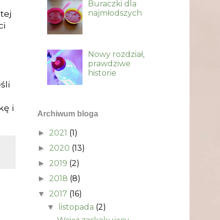
Buraczki dla
najmłodszych
tej
ci
Nowy rozdział,
prawdziwe
historie
śli
kę i
Archiwum bloga
2021
(1)
►
2020
(13)
►
2019
(2)
►
2018
(8)
►
2017
(16)
▼
listopada
(2)
▼