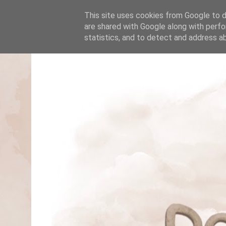
This site uses cookies from Google to de
are shared with Google along with perfo
statistics, and to detect and address a