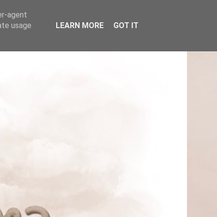
er-agent
rate usage
LEARN MORE
GOT IT