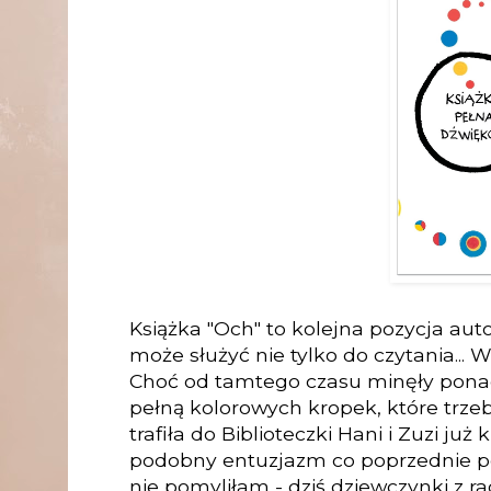
Książka "Och" to kolejna pozycja aut
może służyć nie tylko do czytania..
Choć od tamtego czasu minęły ponad 
pełną kolorowych kropek, które trzeb
trafiła do Biblioteczki Hani i Zuzi j
podobny entuzjazm co poprzednie poz
nie pomyliłam - dziś dziewczynki z ra