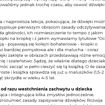
bowaliśmy jednak trochę czasu, aby oswoić dźwięki
sza i najprostsza lekcja, pokazująca, że dźwięki moż
 przypisuje pierwszym obrazom zasady odczytywani
a głośności, ich rozmieszczenie to tempo z jakim
opki na kropkę i z jakim wymawiamy tytułowe "Oc
 - pojawiają się kolejni bohaterowie - kropki o
raz bardziej pomysłowa ale i dla malucha - coraz
ięki zaklęte w obrazach przedstawiają różne emocj
ę i szaleństwo. Sądzę, że właśnie dlatego dzieciak
c zacząć w pełni cieszyć się tą książką. O ile zas
oste i książka sprawdza się już u maluszków (1,5-2
ąć skrzydła w wieku 4-5 lat.
a od razu westchnienia zachwytu u dziecka
jąca i integrująca kilka zmysłów jednocześnie.
 zrozumieć zasady zapisywania dźwięków. Rozwija