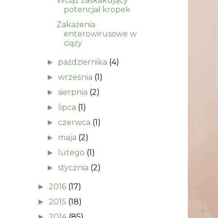
Wciąż zaskakujący
potencjał kropek
Zakażenia
enterowirusowe w
ciąży
października
(4)
►
września
(1)
►
sierpnia
(2)
►
lipca
(1)
►
czerwca
(1)
►
maja
(2)
►
lutego
(1)
►
stycznia
(2)
►
2016
(17)
►
2015
(18)
►
2014
(85)
►