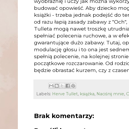
wyobraźnię i uczy jak można wykorzys
budować opowieść. Aby dziecko mogło
książki - trzeba jednak podejść do tem
od razu łapią zasady zabawy z "Och",
Tulleta mogą nawet troszkę utrudnia
spełniać polecenia ruchowe, a w efe
gwarantujące dużo zabawy. Tutaj, o
modulację głosu i to ona jest sednem
spełnią polecenie, na kolejnej stronie
początkowe rozczarowanie. Od rodzica
będzie obrastać kurzem, czy z czasem
Labels:
Herve Tullet
,
książka
,
Naciśnij mnie
,
Brak komentarzy: