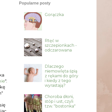
Popularne posty
Gorączka
Rtęć w
szczepionkach -
odczarowana
Dlaczego
niemowlęta śpią
ka
z rękami do góry
i kiedy z tego
nie
".
wyrastają?
żkę
h"
Choroba dłoni,
stóp i ust, czyli
się
tzw. "bostonka"
jąc