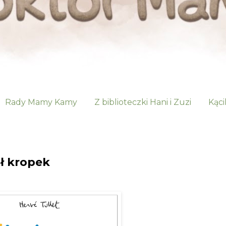
Rady Mamy Kamy
Z biblioteczki Hani i Zuzi
Kąci
ł kropek