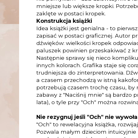
mniejsze lub większe kropki. Potrze
zaklęte w postaci kropek.
Konstrukcja książki
Idea książki jest genialna - to pierw
zapisać w postaci graficznej. Autor
dźwięków: wielkości kropek odpowiad
paluszek powinien przeskakiwać z kr
Następnie sprawy się nieco komplikują
innych kolorach. Grafika staje się co
trudniejsza do zinterpretowania. Dźw
a czasem przechodzą w istną kakofoni
potrzebują czasem trochę czasu, by mó
zabawy z "Naciśnij mnie" są bardzo pr
lata), o tyle przy "Och" można rozwin
Nie rezygnuj jeśli "Och" nie wywoł
"Och" to rewelacyjna książka, rozwija
Pozwala małym dzieciom intuicyjnie