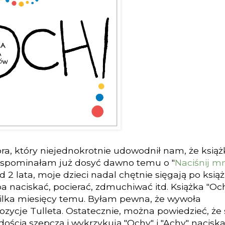
ora, który niejednokrotnie udowodnił nam, że książ
. Wspominałam już dosyć dawno temu o "
Naciśnij m
2 lata, moje dzieci nadal chętnie sięgają po ksią
a naciskać, pocierać, zdmuchiwać itd. Książka "Oc
uż kilka miesięcy temu. Byłam pewna, że wywoła
ycje Tulleta. Ostatecznie, można powiedzieć, że 
dością szepczą i wykrzykują "Ochy" i "Achy" naciska