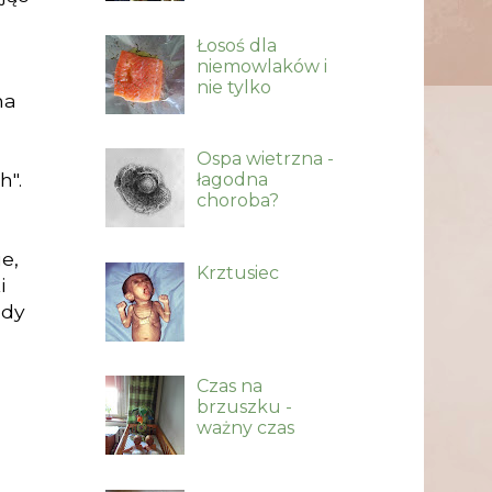
Łosoś dla
niemowlaków i
nie tylko
na
a
Ospa wietrzna -
h".
łagodna
choroba?
e,
Krztusiec
i
ady
Czas na
brzuszku -
ważny czas