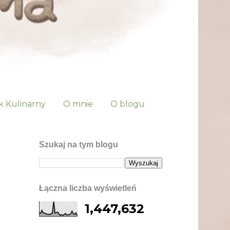
k Kulinarny
O mnie
O blogu
Szukaj na tym blogu
Łączna liczba wyświetleń
1,447,632