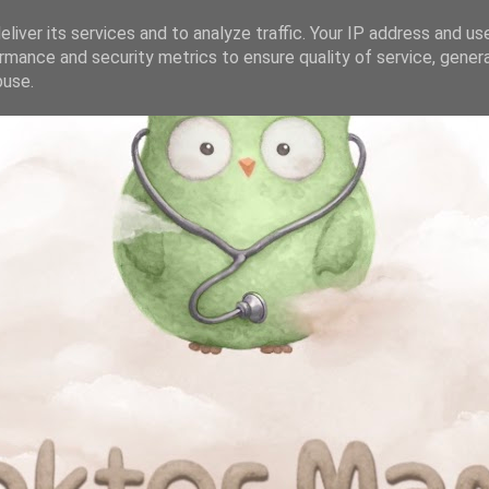
liver its services and to analyze traffic. Your IP address and us
rmance and security metrics to ensure quality of service, gene
buse.