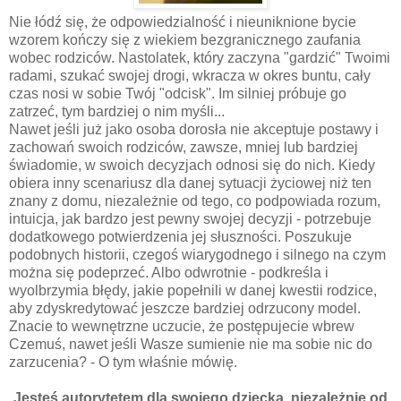
Nie łódź się, że odpowiedzialność i nieuniknione bycie
wzorem kończy się z wiekiem bezgranicznego zaufania
wobec rodziców. Nastolatek, który zaczyna "gardzić" Twoimi
radami, szukać swojej drogi, wkracza w okres buntu, cały
czas nosi w sobie Twój "odcisk". Im silniej próbuje go
zatrzeć, tym bardziej o nim myśli...
Nawet jeśli już jako osoba dorosła nie akceptuje postawy i
zachowań swoich rodziców, zawsze, mniej lub bardziej
świadomie, w swoich decyzjach odnosi się do nich. Kiedy
obiera inny scenariusz dla danej sytuacji życiowej niż ten
znany z domu, niezależnie od tego, co podpowiada rozum,
intuicja, jak bardzo jest pewny swojej decyzji - potrzebuje
dodatkowego potwierdzenia jej słuszności. Poszukuje
podobnych historii, czegoś wiarygodnego i silnego na czym
można się podeprzeć. Albo odwrotnie - podkreśla i
wyolbrzymia błędy, jakie popełnili w danej kwestii rodzice,
aby zdyskredytować jeszcze bardziej odrzucony model.
Znacie to wewnętrzne uczucie, że postępujecie wbrew
Czemuś, nawet jeśli Wasze sumienie nie ma sobie nic do
zarzucenia? - O tym właśnie mówię.
Jesteś autorytetem dla swojego dziecka, niezależnie od