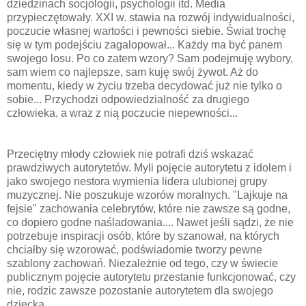
dziedzinach socjologii, psychologii itd. Media
przypieczętowały. XXI w. stawia na rozwój indywidualności,
poczucie własnej wartości i pewności siebie. Świat trochę
się w tym podejściu zagalopował... Każdy ma być panem
swojego losu. Po co zatem wzory? Sam podejmuję wybory,
sam wiem co najlepsze, sam kuję swój żywot. Aż do
momentu, kiedy w życiu trzeba decydować już nie tylko o
sobie... Przychodzi odpowiedzialność za drugiego
człowieka, a wraz z nią poczucie niepewności...
Przeciętny młody człowiek nie potrafi dziś wskazać
prawdziwych autorytetów. Myli pojęcie autorytetu z idolem i
jako swojego nestora wymienia lidera ulubionej grupy
muzycznej. Nie poszukuje wzorów moralnych. "Lajkuje na
fejsie" zachowania celebrytów, które nie zawsze są godne,
co dopiero godne naśladowania.... Nawet jeśli sądzi, że nie
potrzebuje inspiracji osób, które by szanował, na których
chciałby się wzorować, podświadomie tworzy pewne
szablony zachowań. Niezależnie od tego, czy w świecie
publicznym pojęcie autorytetu przestanie funkcjonować, czy
nie, rodzic zawsze pozostanie autorytetem dla swojego
dziecka.