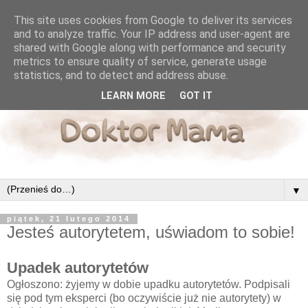
This site uses cookies from Google to deliver its services
and to analyze traffic. Your IP address and user-agent are
shared with Google along with performance and security
metrics to ensure quality of service, generate usage
statistics, and to detect and address abuse.
LEARN MORE
GOT IT
▼
piątek, 21 lutego 2014
Jesteś autorytetem, uświadom to sobie!
Upadek autorytetów
Ogłoszono: żyjemy w dobie upadku autorytetów. Podpisali
się pod tym eksperci (bo oczywiście już nie autorytety) w