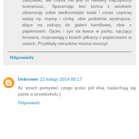
zadziałało, ale chyba nie jest to niestety najczęstszy
scenariusz... Spacerując bez końca z wózkiem
obserwuję sobie wielkomiejski świat i coraz częściej
widzę np. mamę i córkę, obie podobnie wystrojone,
idące na zakupy do galerii handlowej, obie z
papierosem. Ojciec i syn na ławce w parku, sączący
browara, rozprawiają o losach piłkarzy z papierosami w
ustach. Przykłady obrazków można mnożyć.
Odpowiedz
Unknown
22 lutego 2014 00:17
Aż strach pomysleć czego przez pół dnia nasluchają się
panie w przedszkolu:)
Odpowiedz