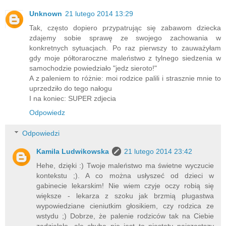
Unknown
21 lutego 2014 13:29
Tak, często dopiero przypatrując się zabawom dziecka
zdajemy sobie sprawę ze swojego zachowania w
konkretnych sytuacjach. Po raz pierwszy to zauważyłam
gdy moje półtoraroczne maleństwo z tylnego siedzenia w
samochodzie powiedziało "jedz sieroto!"
A z paleniem to różnie: moi rodzice palili i strasznie mnie to
uprzedziło do tego nałogu
I na koniec: SUPER zdjecia
Odpowiedz
Odpowiedzi
Kamila Ludwikowska
21 lutego 2014 23:42
Hehe, dzięki :) Twoje maleństwo ma świetne wyczucie
kontekstu ;). A co można usłyszeć od dzieci w
gabinecie lekarskim! Nie wiem czyje oczy robią się
większe - lekarza z szoku jak brzmią plugastwa
wypowiedziane cieniutkim głosikiem, czy rodzica ze
wstydu ;) Dobrze, że palenie rodziców tak na Ciebie