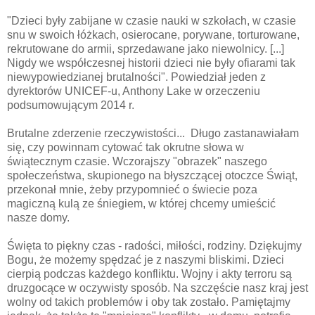
"Dzieci były zabijane w czasie nauki w szkołach, w czasie
snu w swoich łóżkach, osierocane, porywane, torturowane,
rekrutowane do armii, sprzedawane jako niewolnicy. [...]
Nigdy we współczesnej historii dzieci nie były ofiarami tak
niewypowiedzianej brutalności". Powiedział jeden z
dyrektorów UNICEF-u, Anthony Lake w orzeczeniu
podsumowującym 2014 r.
Brutalne zderzenie rzeczywistości... Długo zastanawiałam
się, czy powinnam cytować tak okrutne słowa w
świątecznym czasie. Wczorajszy "obrazek" naszego
społeczeństwa, skupionego na błyszczącej otoczce Świąt,
przekonał mnie, żeby przypomnieć o świecie poza
magiczną kulą ze śniegiem, w której chcemy umieścić
nasze domy.
Święta to piękny czas - radości, miłości, rodziny. Dziękujmy
Bogu, że możemy spędzać je z naszymi bliskimi. Dzieci
cierpią podczas każdego konfliktu. Wojny i akty terroru są
druzgocące w oczywisty sposób. Na szczęście nasz kraj jest
wolny od takich problemów i oby tak zostało. Pamiętajmy