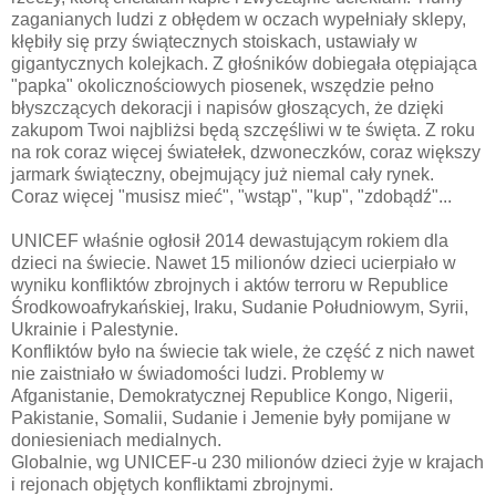
zaganianych ludzi z obłędem w oczach wypełniały sklepy,
kłębiły się przy świątecznych stoiskach, ustawiały w
gigantycznych kolejkach. Z głośników dobiegała otępiająca
"papka" okolicznościowych piosenek, wszędzie pełno
błyszczących dekoracji i napisów głoszących, że dzięki
zakupom Twoi najbliżsi będą szczęśliwi w te święta. Z roku
na rok coraz więcej światełek, dzwoneczków, coraz większy
jarmark świąteczny, obejmujący już niemal cały rynek.
Coraz więcej "musisz mieć", "wstąp", "kup", "zdobądź"...
UNICEF właśnie ogłosił 2014 dewastującym rokiem dla
dzieci na świecie. Nawet 15 milionów dzieci ucierpiało w
wyniku konfliktów zbrojnych i aktów terroru w Republice
Środkowoafrykańskiej, Iraku, Sudanie Południowym, Syrii,
Ukrainie i Palestynie.
Konfliktów było na świecie tak wiele, że część z nich nawet
nie zaistniało w świadomości ludzi. Problemy w
Afganistanie, Demokratycznej Republice Kongo, Nigerii,
Pakistanie, Somalii, Sudanie i Jemenie były pomijane w
doniesieniach medialnych.
Globalnie, wg UNICEF-u 230 milionów dzieci żyje w krajach
i rejonach objętych konfliktami zbrojnymi.