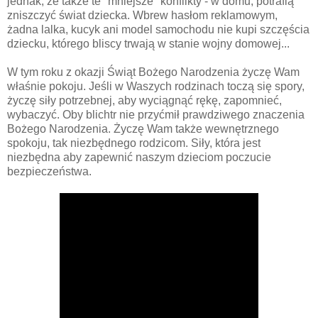
jednak, że także te "mniejsze" konflikty - w domu, potrafią
zniszczyć świat dziecka. Wbrew hasłom reklamowym,
żadna lalka, kucyk ani model samochodu nie kupi szczęścia
dziecku, którego bliscy trwają w stanie wojny domowej...
W tym roku z okazji Świąt Bożego Narodzenia życzę Wam
właśnie pokoju. Jeśli w Waszych rodzinach toczą się spory,
życzę siły potrzebnej, aby wyciągnąć rękę, zapomnieć,
wybaczyć. Oby blichtr nie przyćmił prawdziwego znaczenia
Bożego Narodzenia. Życzę Wam także wewnętrznego
spokoju, tak niezbędnego rodzicom. Siły, która jest
niezbędna aby zapewnić naszym dzieciom poczucie
bezpieczeństwa.