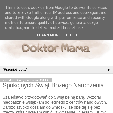
This site uses cookies from Google to deliver its services
and to analyze traffic. Your IP address and user-agent are
shared with Google along with performance and security
metrics to ensure quality of service, generate usage
statistics, and to detect and address abuse.
LEARN MORE
GOT IT
▼
środa, 24 grudnia 2014
Spokojnych Świąt Bożego Narodzenia...
Szaleństwo przygotowań do Świąt pełną parą. Wczoraj
nieopatrznie wstąpiłam do jednego z centrów handlowych.
Bardzo szybko doszłam do wniosku, że obejdę się bez
rzeczy, którą chciałam kupić i zwyczajnie uciekłam. Tłumy