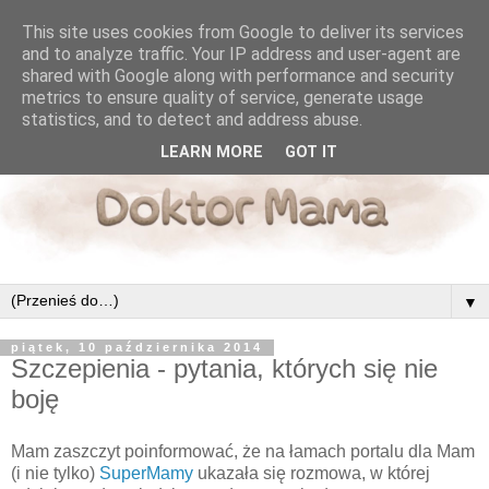
This site uses cookies from Google to deliver its services
and to analyze traffic. Your IP address and user-agent are
shared with Google along with performance and security
metrics to ensure quality of service, generate usage
statistics, and to detect and address abuse.
LEARN MORE
GOT IT
▼
piątek, 10 października 2014
Szczepienia - pytania, których się nie
boję
Mam zaszczyt poinformować, że na łamach portalu dla Mam
(i nie tylko)
SuperMamy
ukazała się rozmowa, w której